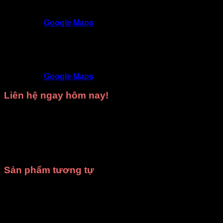
Địa chỉ
: 309/3 Nguyễn Oanh, P17, Gò Vấp,
TP.HCM
Google Maps
Trang phục DiVit Thủ Đức - Thuận An - Tân Uyên -
Thủ Dầu Một - Bình Dương
SĐT
: 09468 53839
Địa chỉ
: 9D/50 Đường N4, KDC Phú Hồng
Khang, Bình Chuẩn, Thuận An, Bình Dương
Google Maps
Liên hệ ngay hôm nay!
Hãy gọi ngay cho chúng tôi để được
tư vấn miễn phí
và
nhận
báo giá tốt nhất
cho nhu cầu
thuê trang phục biểu
diễn
hoặc
may trang phục theo yêu cầu
của bạn.
Xưởng
may DiVit
luôn sẵn sàng đồng hành cùng bạn trong mọi sự
kiện!
Sản phẩm tương tự