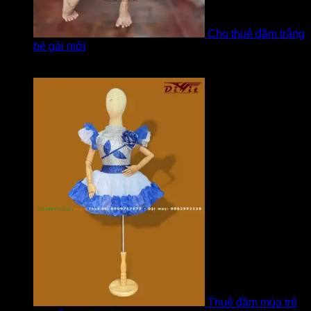
Cho thuê đầm trắng
bé gái mới
Được xếp hạng
5
5 sao
bởi Hương
Thuê đầm múa trẻ