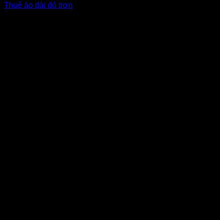
Thuê áo dài đỏ trơn
Giá Thuê:
Liên hệ