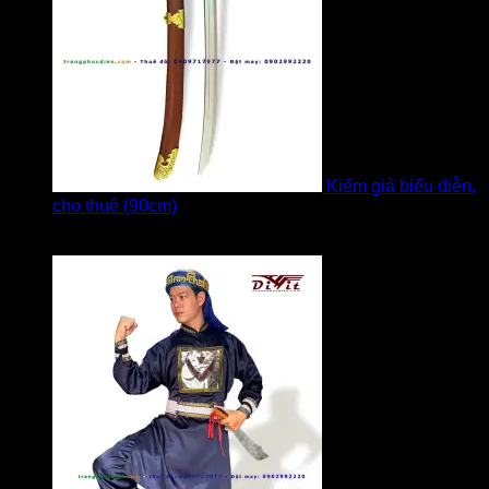
Kiếm giả biểu diễn,
cho thuê (90cm)
Được xếp hạng
5
5 sao
bởi Bi