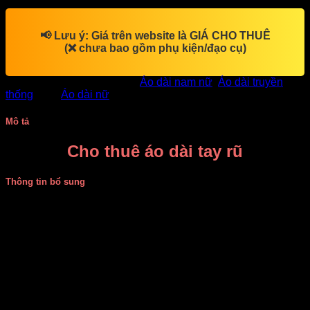
📢
Lưu ý:
Giá trên website là
GIÁ CHO THUÊ
(❌ chưa bao gồm phụ kiện/đạo cụ)
SKU:
DV11455
Danh mục:
Áo dài nam nữ
,
Áo dài truyền
thống
Thẻ:
Áo dài nữ
Mô tả
Cho thuê áo dài tay rũ
Thông tin bổ sung
Giá thuê
120.000
Size
M, L, XL
Màu sắc
Vàng