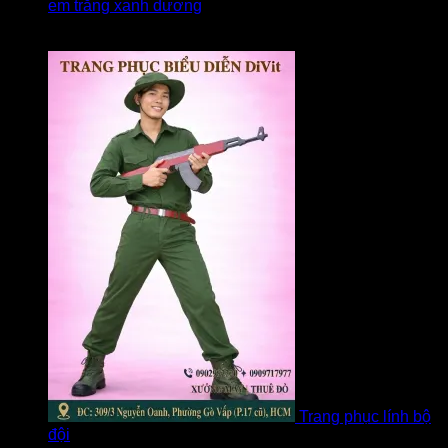
em trắng xanh dương
Được xếp hạng
5
5 sao
bởi linh
Trang phục lính bộ
đội