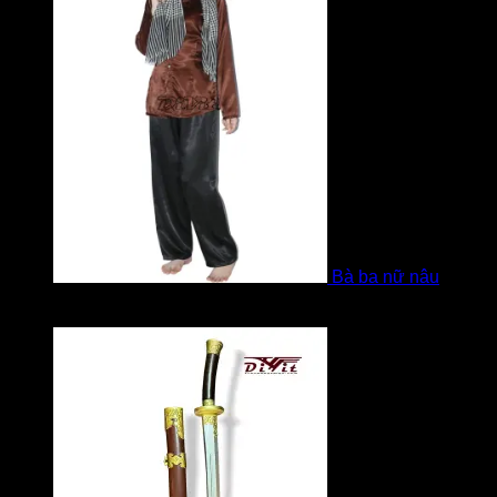
Bà ba nữ nâu
Được xếp hạng
5
5 sao
bởi Mobile Mobi