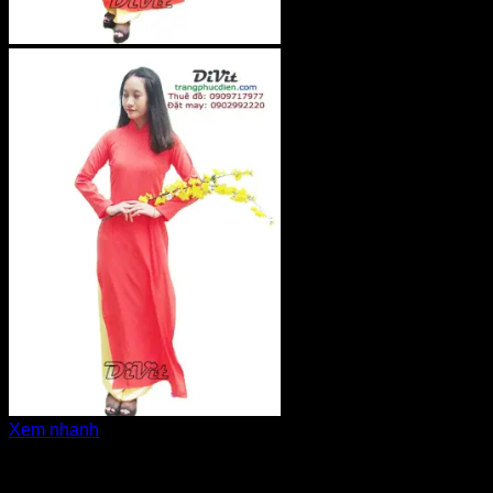
Xem nhanh
Áo dài cô dâu, bưng quả