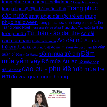
trang phuc mua bung - bellydance
trang phục cổ trang
Trang phục
trang phục bộ đội - hải quân - lính
các nước
trang
trang phục dân tộc trẻ em
phục halloween
trang phục học sinh
trang phục múa lân
Trang phục Noel
tứ thân
Trang phục Táo quân
Trang phục tiền sử cổ đại
Tứ thân - áo dài the
Áo dài
tướng quân
Áo dài nữ
Áo dài
cách tân nam
Áo dài cách tân nữ
trẻ em
áo yếm
Áo sơ mi nam
Áo dài tấc cổ phục Việt
Áo vest nam
Đầm
Đầm múa trẻ em
quần bí
Đầm múa Hawai
múa yếm váy
Đồ múa Âu lạc
Đồ nhảy nhịp
đạo cụ - phụ kiện
đồ múa trẻ
điệu Aerobic
em
đồ vua quan ngoc hoang
Đánh giá