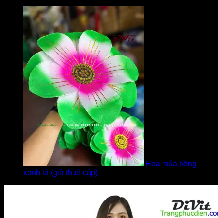
bởi Diễm
Hoa múa hồng
xanh lá (giá thuê cặp)
bởi Khách