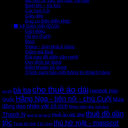
Mũ nón lá, vấn, đội đầu, cài đầu
Binh khí – Vũ Khí
Các loại Cờ
Giày dép
Đạo cụ biểu diễn khác
🏢 Về Diễn Việt (DiVit)
Giới thiệu
Hỗ trợ (FaQ)
Blog
Video – ảnh khách hàng
Giảm giá thuê
Đặt may đồ diễn văn nghệ
Quy định sử dụng
Điều khoản sử dụng
Chính sách bảo mật thông tin Khách hàng
Thẻ sản phẩm
cho thuê áo dài
bà ba
Hanbok Hàn
áo dài
Hằng Nga - tiên nữ - chú Cuội
Quốc
Múa
nhân vật cổ tích
đồng dao
Nhảy hiện đại
Nhật Bình
thuê đồ dân
Thanh lý
thuê áo dài đẹp
thuê áo dài giá rẻ
tộc
thú hở mặt - masscot
Thuê đồ lính Tây Sơn