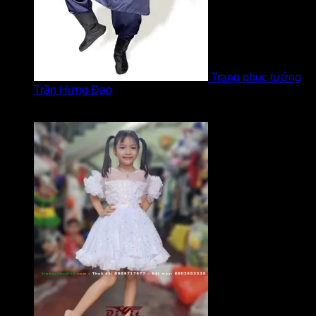
Trang phục tướng
Trần Hưng Đạo
Được xếp hạng
5
5 sao
bởi LOVE Trịnh