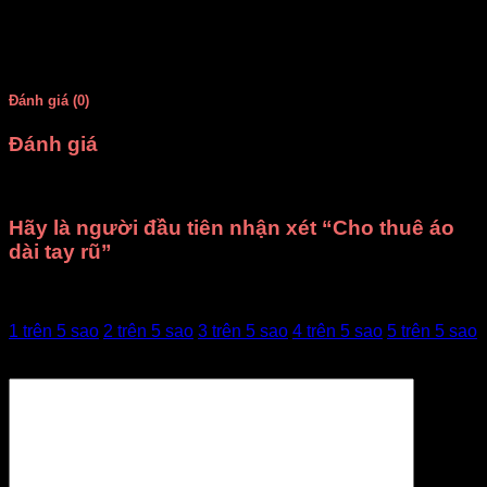
Số lượng mỗi mẫu
6 bộ cùng mẫu
Đánh giá (0)
Đánh giá
Chưa có đánh giá nào.
Hãy là người đầu tiên nhận xét “Cho thuê áo
dài tay rũ”
Đánh giá của bạn
1 trên 5 sao
2 trên 5 sao
3 trên 5 sao
4 trên 5 sao
5 trên 5 sao
Đánh giá của bạn
*