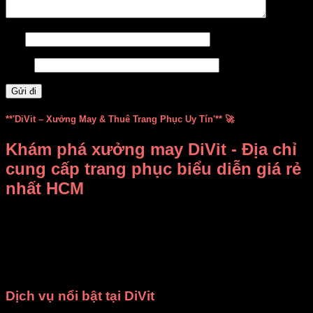
Tên
Email
**'DiVit – Xưởng May & Thuê Trang Phục Uy Tín'** 🚀
Khám phá xưởng may DiVit - Địa chỉ
cung cấp trang phục biểu diễn giá rẻ
nhất HCM
Bạn đang băn khoăn không biết
thuê, mua trang phục biểu
diễn ở đâu vừa rẻ vừa đẹp
?
Xưởng may DiVit (DIỄN
VIỆT)
chính là câu trả lời dành cho bạn! Chúng tôi tự hào là
địa chỉ uy tín tại TP.HCM, chuyên
bán và cho thuê trang
phục, đạo cụ biểu diễn
với mức giá cạnh tranh nhất.
Dịch vụ nổi bật tại DiVit