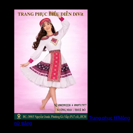
Được xếp hạng
5
5 sao
bởi Loan
Trang phục H'Mông
nữ trắng
Được xếp hạng
5
5 sao