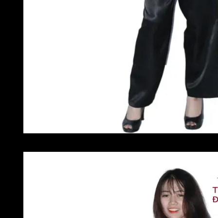
ba-ba-nu-hong (2)