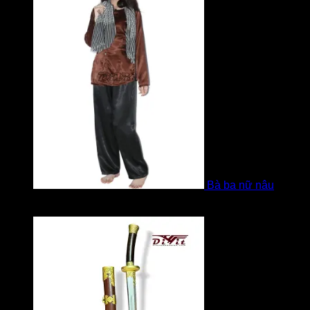
Bà ba nữ nâu
Được xếp hạng
5
5 sao
bởi Mobile Mobi