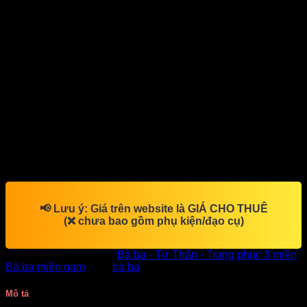
Vấp.
Địa chỉ thuê đồ bà ba uy tín, đẹp rẻ tại 309/3 Nguyễn Oanh,
P17, Gò Vấp, HCM.
Quý khách hoàn toàn yên tâm về chất lượng, giá cả và thời
gian thuê trang phục khi thuê số lượng nhiều.
Đồ bà ba phục vụ múa hát văn nghệ, diễn kịch, chụp ảnh kỷ
yếu, ảnh cưới…
0909717977
Liên hệ ngay
để có giá thuê tốt.
Xin cám ơn quý khách!
📢
Lưu ý:
Giá trên website là
GIÁ CHO THUÊ
(❌ chưa bao gồm phụ kiện/đạo cụ)
SKU:
7933
Danh mục:
Bà ba - Tứ Thân - Trang phục 3 miền
,
Bà ba miền nam
Thẻ:
bà ba
Mô tả