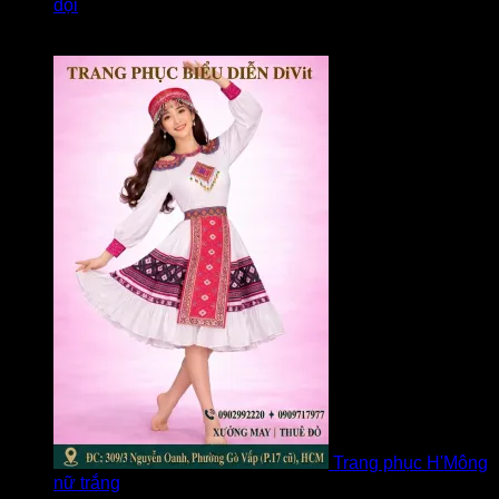
đội
Được xếp hạng
5
5 sao
bởi Loan
Trang phục H'Mông
nữ trắng