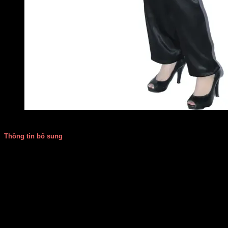
ba-ba-nu-hong
Thông tin bổ sung
Giá thuê
60.000
Màu sắc
Hồng
Size
S, M, L