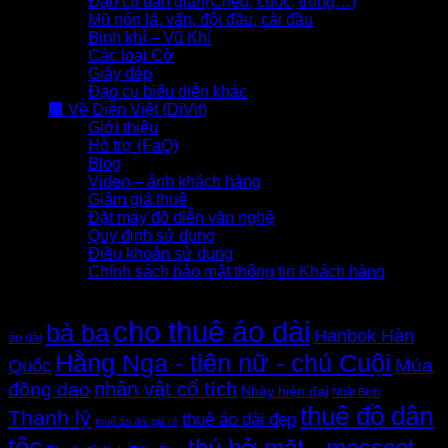
Đạo cụ dân gian(Chèo, cuốc, trống…)
Mũ nón lá, vấn, đội đầu, cài đầu
Binh khí – Vũ Khí
Các loại Cờ
Giày dép
Đạo cụ biểu diễn khác
🏢 Về Diễn Việt (DiVit)
Giới thiệu
Hỗ trợ (FaQ)
Blog
Video – ảnh khách hàng
Giảm giá thuê
Đặt may đồ diễn văn nghệ
Quy định sử dụng
Điều khoản sử dụng
Chính sách bảo mật thông tin Khách hàng
Thẻ sản phẩm
cho thuê áo dài
bà ba
Hanbok Hàn
áo dài
Hằng Nga - tiên nữ - chú Cuội
Quốc
Múa
nhân vật cổ tích
đồng dao
Nhảy hiện đại
Nhật Bình
thuê đồ dân
Thanh lý
thuê áo dài đẹp
thuê áo dài giá rẻ
tộc