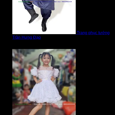
Trang phục tướng
Trần Hưng Đạo
Được xếp hạng
5
5 sao
bởi LOVE Trịnh