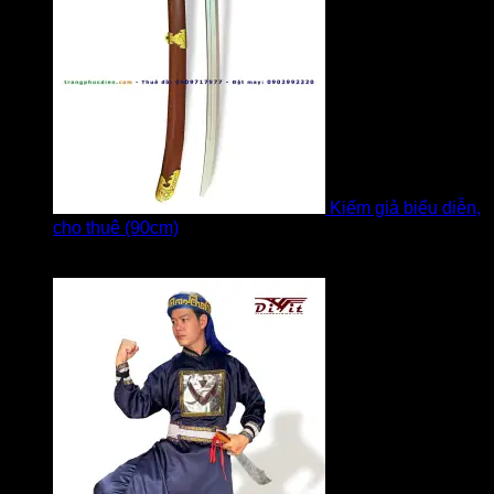
Kiếm giả biểu diễn,
cho thuê (90cm)
Được xếp hạng
5
5 sao
bởi Bi