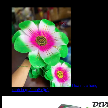
Được xếp hạng
5
5 sao
bởi Diễm
Hoa múa hồng
xanh lá (giá thuê cặp)
bởi Khách