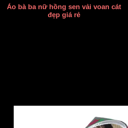
Áo bà ba nữ hồng sen vải voan cát
đẹp giá rẻ
Chuyên may bán và cho thuê trang phục bà ba nữ hồng giá
rẻ tại Gò Vấp.
Địa chỉ thuê đồ bà ba uy tín, đẹp rẻ tại 309/3 Nguyễn Oanh,
P17, Gò Vấp, HCM.
Quý khách hoàn toàn yên tâm về chất lượng, giá cả và thời
gian thuê trang phục khi thuê số lượng nhiều.
Đồ bà ba phục vụ múa hát văn nghệ, chụp ảnh kỷ yếu, ảnh
cưới…
0909717977
Liên hệ ngay
để có giá thuê tốt.
Xin cám ơn quý khách!