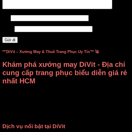
Tên
Email
**'DiVit – Xưởng May & Thuê Trang Phục Uy Tín'** 🚀
Khám phá xưởng may DiVit - Địa chỉ
cung cấp trang phục biểu diễn giá rẻ
nhất HCM
Bạn đang băn khoăn không biết
thuê, mua trang phục biểu
diễn ở đâu vừa rẻ vừa đẹp
?
Xưởng may DiVit (DIỄN
VIỆT)
chính là câu trả lời dành cho bạn! Chúng tôi tự hào là
địa chỉ uy tín tại TP.HCM, chuyên
bán và cho thuê trang
phục, đạo cụ biểu diễn
với mức giá cạnh tranh nhất.
Dịch vụ nổi bật tại DiVit