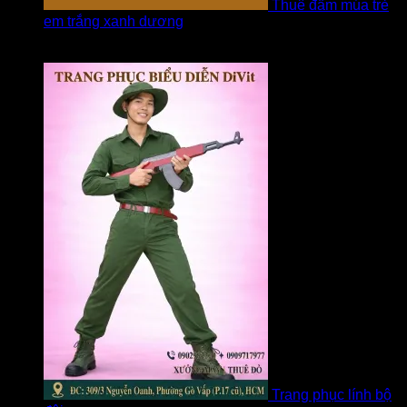
Thuê đầm múa trẻ
em trắng xanh dương
Được xếp hạng
5
5 sao
bởi linh
Trang phục lính bộ