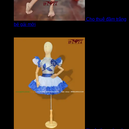
Cho thuê đầm trắng
bé gái mới
Được xếp hạng
5
5 sao
bởi Hương