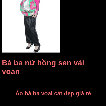
Bà ba nữ hồng sen vải
voan
Giá Thuê:
Liên hệ
Áo bà ba voal cát đẹp giá rẻ
Chuyên may bán và cho thuê trang phục bà ba giá rẻ tại Gò