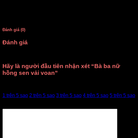
Số lượng mỗi mẫu
6 bộ cùng mẫu
Đánh giá (0)
Đánh giá
Chưa có đánh giá nào.
Hãy là người đầu tiên nhận xét “Bà ba nữ
hồng sen vải voan”
Đánh giá của bạn
1 trên 5 sao
2 trên 5 sao
3 trên 5 sao
4 trên 5 sao
5 trên 5 sao
Đánh giá của bạn
*