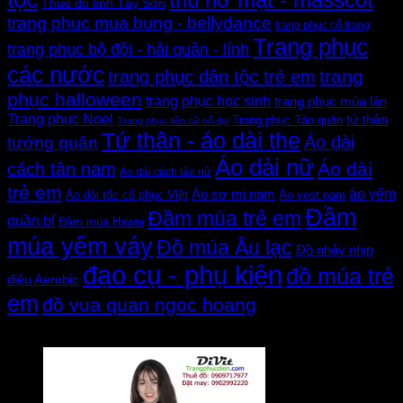
thú hở mặt - masscot
Thuê đồ lính Tây Sơn
trang phuc mua bung - bellydance
trang phục cổ trang
Trang phục
trang phục bộ đội - hải quân - lính
các nước
trang
trang phục dân tộc trẻ em
phục halloween
trang phục học sinh
trang phục múa lân
Trang phục Noel
tứ thân
Trang phục Táo quân
Trang phục tiền sử cổ đại
Tứ thân - áo dài the
Áo dài
tướng quân
Áo dài nữ
Áo dài
cách tân nam
Áo dài cách tân nữ
trẻ em
áo yếm
Áo sơ mi nam
Áo dài tấc cổ phục Việt
Áo vest nam
Đầm
Đầm múa trẻ em
quần bí
Đầm múa Hawai
múa yếm váy
Đồ múa Âu lạc
Đồ nhảy nhịp
đạo cụ - phụ kiện
đồ múa trẻ
điệu Aerobic
em
đồ vua quan ngoc hoang
Đánh giá