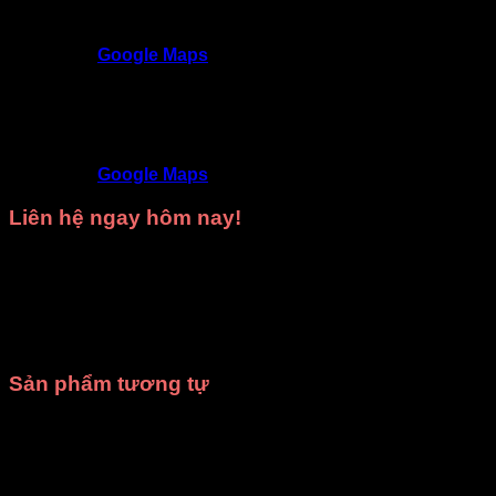
Địa chỉ
: 309/3 Nguyễn Oanh, P17, Gò Vấp,
TP.HCM
Google Maps
Trang phục DiVit Thủ Đức - Thuận An - Tân Uyên -
Thủ Dầu Một - Bình Dương
SĐT
: 09468 53839
Địa chỉ
: 9D/50 Đường N4, KDC Phú Hồng
Khang, Bình Chuẩn, Thuận An, Bình Dương
Google Maps
Liên hệ ngay hôm nay!
Hãy gọi ngay cho chúng tôi để được
tư vấn miễn phí
và
nhận
báo giá tốt nhất
cho nhu cầu
thuê trang phục biểu
diễn
hoặc
may trang phục theo yêu cầu
của bạn.
Xưởng
may DiVit
luôn sẵn sàng đồng hành cùng bạn trong mọi sự
kiện!
Sản phẩm tương tự