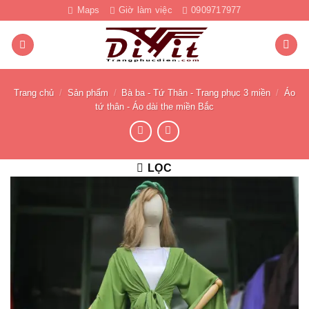
Bỏ
Maps
Giờ làm việc
0909717977
qua
nội
dung
Trang chủ
/
Sản phẩm
/
Bà ba - Tứ Thân - Trang phục 3 miền
/
Áo
tứ thân - Áo dài the miền Bắc
LỌC