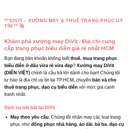
**'DIVIT – XƯỞNG MAY & THUÊ TRANG PHỤC UY
TÍN'** 🚀
Khám phá xưởng may DiVit - Địa chỉ cung
cấp trang phục biểu diễn giá rẻ nhất HCM
Bạn đang băn khoăn không biết
thuê, mua trang phục
biểu diễn ở đâu vừa rẻ vừa đẹp
?
Xưởng may DiVit
(DIỄN VIỆT)
chính là câu trả lời dành cho bạn! Chúng tôi
tự hào là địa chỉ uy tín tại TP.HCM, chuyên
bán và cho
thuê trang phục, đạo cụ biểu diễn
với mức giá cạnh
tranh nhất.
Dịch vụ nổi bật tại DiVit
May theo yêu cầu
: Chúng tôi nhận may các loại trang
phục như
đồng phục nhà hàng
,
áo dài
,
bà ba
,
đạo cụ