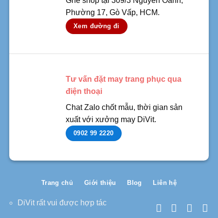
Ghé shop tại 309/3 Nguyễn Oanh,
Phường 17, Gò Vấp, HCM.
Xem đường đi
Tư vấn đặt may trang phục qua
điện thoại
Chat Zalo chốt mẫu, thời gian sản
xuất với xưởng may DiVit.
0902 99 2220
Trang chủ
Giới thiệu
Blog
Liên hệ
DiVit rất vui được hợp tác