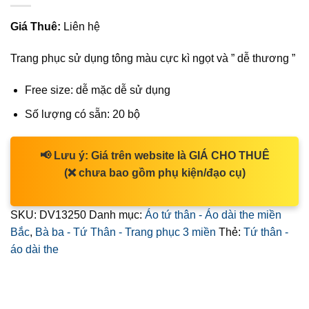
Giá Thuê:
Liên hệ
Trang phục sử dụng tông màu cực kì ngọt và ” dễ thương ”
Free size: dễ mặc dễ sử dụng
Số lượng có sẵn: 20 bộ
📢
Lưu ý:
Giá trên website là
GIÁ CHO THUÊ
(❌ chưa bao gồm phụ kiện/đạo cụ)
SKU:
DV13250
Danh mục:
Áo tứ thân - Áo dài the miền
Bắc
,
Bà ba - Tứ Thân - Trang phục 3 miền
Thẻ:
Tứ thân -
áo dài the