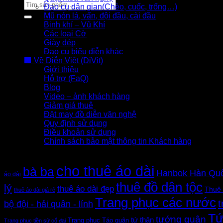
Tìm
Đạo cụ dân gian(Chèo, cuốc, trống…)
kiếm:
Mũ nón lá, vấn, đội đầu, cài đầu
Binh khí – Vũ Khí
Các loại Cờ
Giày dép
Đạo cụ biểu diễn khác
🏢 Về Diễn Việt (DiVit)
Giới thiệu
Hỗ trợ (FaQ)
Blog
Video – ảnh khách hàng
Giảm giá thuê
Đặt may đồ diễn văn nghệ
Quy định sử dụng
Điều khoản sử dụng
Chính sách bảo mật thông tin Khách hàng
Thẻ sản phẩm
cho thuê áo dài
bà ba
Hanbok Hàn Qu
áo dài
thuê đồ dân tộc
lý
thuê áo dài đẹp
Thuê 
thuê áo dài giá rẻ
Trang phục các nước
t
bộ đội - hải quân - lính
Tứ
tướng quân
tứ thân
Trang phục Táo quân
Trang phục tiền sử cổ đại