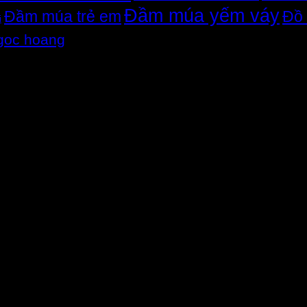
Đầm múa yếm váy
Đầm múa trẻ em
Đồ 
i
goc hoang