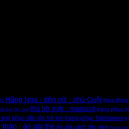
Hằng Nga - tiên nữ - chú Cuội
ốc
Múa đồng
thú hở mặt - masscot
trang phuc m
đồ lính Tây Sơn
trang phục halloween
rang phục dân tộc trẻ em
t
 thân - áo dài the
Áo dài cách tân nam
Áo dài cách