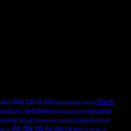
Thanh
nhân vật cổ tích
 dao
Nhảy hiện đại
Nhật Bình
ua bung - bellydance
trang phục
trang phục cổ trang
rang phục học sinh
Trang phục Noel
trang phục múa lân
Áo dài nữ
Áo dài trẻ em
 tân nữ
Áo dài tấc cổ