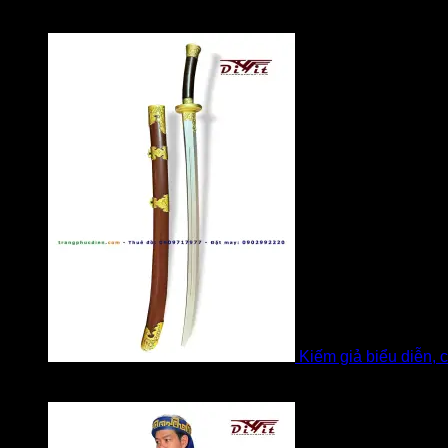
Được xếp hạng
5
5 sao
bởi Mobile Mobi
Kiếm giả biểu diễn, 
Được xếp hạng
5
5 sao
bởi Bi