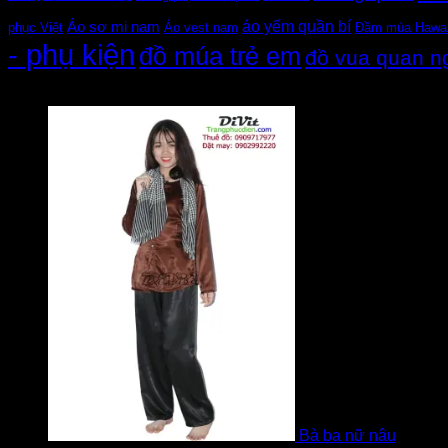
áo yếm quần bí
Áo sơ mi nam
Đầm múa Hawa
phục Việt
Áo vest nam
- phụ kiện
đồ múa trẻ em
đồ vua quan n
Đánh giá
Bà ba nữ nâu