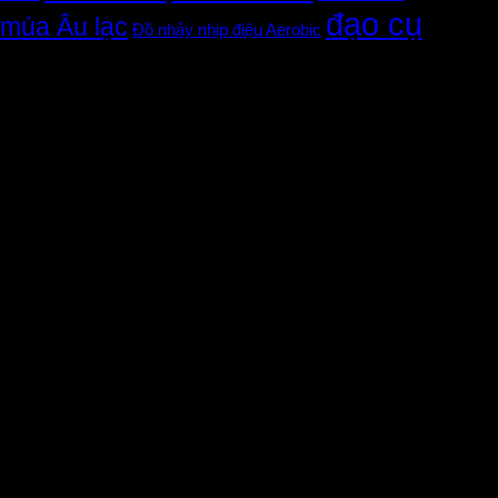
đạo cụ
múa Âu lạc
Đồ nhảy nhịp điệu Aerobic