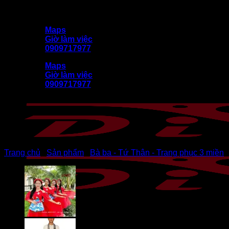
Bỏ
DiVit (Diễn Việt) kính chào quý khách
qua
Maps
nội
Giờ làm việc
dung
0909717977
Maps
Giờ làm việc
0909717977
Trang chủ
/
Sản phẩm
/
Bà ba - Tứ Thân - Trang phục 3 miền
/