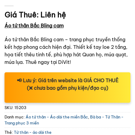
Giá Thuê:
Liên hệ
Áo tứ thân Bắc Bling cam
Áo tứ thân Bắc Bling cam – trang phục truyền thống
kết hợp phong cách hiện đại. Thiết kế tay loe 2 tầng,
họa tiết thêu tinh tế, phù hợp hát Quan họ, múa quạt,
múa lụa. Thuê ngay tại DiVit!
📢
Lưu ý:
Giá trên website là
GIÁ CHO THUÊ
(❌ chưa bao gồm phụ kiện/đạo cụ)
SKU:
15203
Danh mục:
Áo tứ thân - Áo dài the miền Bắc
,
Bà ba - Tứ Thân -
Trang phục 3 miền
Thẻ:
Tứ thân - áo dài the