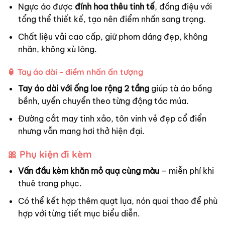
Ngực áo được
đính hoa thêu tinh tế
, đồng điệu với
tổng thể thiết kế, tạo nên điểm nhấn sang trọng.
Chất liệu vải cao cấp, giữ phom dáng đẹp, không
nhăn, không xù lông.
🏮
Tay áo dài – điểm nhấn ấn tượng
Tay áo dài với ống loe rộng 2 tầng
giúp tà áo bồng
bềnh, uyển chuyển theo từng động tác múa.
Đường cắt may tinh xảo, tôn vinh vẻ đẹp cổ điển
nhưng vẫn mang hơi thở hiện đại.
🎀 Phụ kiện đi kèm
Vấn đầu kèm khăn mỏ quạ cùng màu
– miễn phí khi
thuê trang phục.
Có thể kết hợp thêm quạt lụa, nón quai thao để phù
hợp với từng tiết mục biểu diễn.