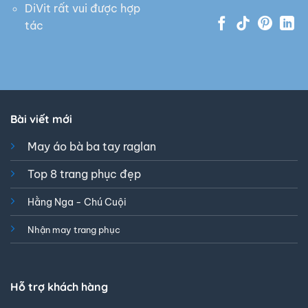
DiVit rất vui được hợp
tác
Bài viết mới
May áo bà ba tay raglan
Top 8 trang phục đẹp
Hằng Nga - Chú Cuội
Nhận may trang phục
Hỗ trợ khách hàng