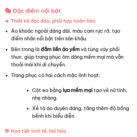
🎭 Đặc điểm nổi bật
🔸
Thiết kế độc đáo, phối hợp hoàn hảo
Áo khoác ngoài dáng dài, màu cam rực rỡ, tạo
điểm nhấn nổi bật trên sân khấu.
Bên trong là
đầm liền áo yếm
và tùng váy phối
thun, giúp trang phục ôm dáng mềm mại mà vẫn
thoải mái khi di chuyển.
Trang phục có hai cách mặc linh hoạt:
Cột eo bằng
lụa mềm mại
tạo vẻ nữ tính,
nhẹ nhàng.
Xẻ tà áo duyên dáng, tăng thêm độ bồng
bềnh khi biểu diễn.
🌸
Họa tiết tinh tế, hài hòa