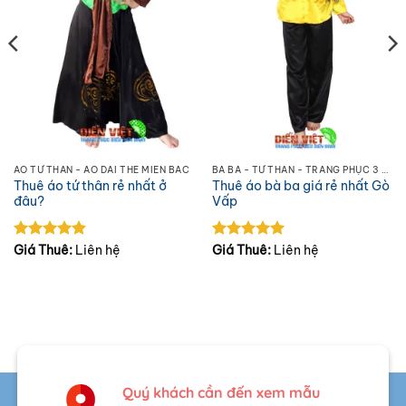
ÁO TỨ THÂN - ÁO DÀI THE MIỀN BẮC
BÀ BA - TỨ THÂN - TRANG PHỤC 3 MIỀN
Thuê áo tứ thân rẻ nhất ở
Thuê áo bà ba giá rẻ nhất Gò
đâu?
Vấp
Được xếp
Giá Thuê:
Liên hệ
Được xếp
Giá Thuê:
Liên hệ
hạng
4.92
hạng
5
5
5 sao
sao
Quý khách cần đến xem mẫu