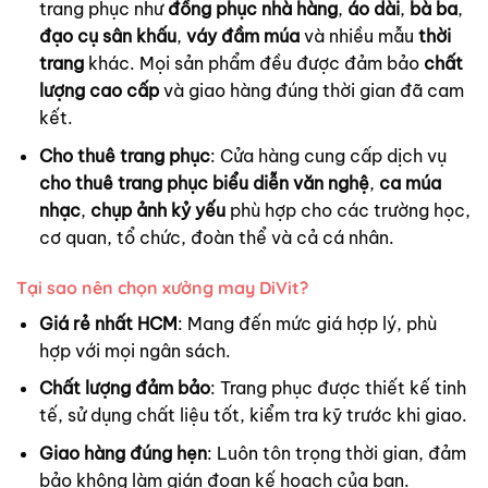
trang phục như
đồng phục nhà hàng
,
áo dài
,
bà ba
,
đạo cụ sân khấu
,
váy đầm múa
và nhiều mẫu
thời
trang
khác. Mọi sản phẩm đều được đảm bảo
chất
lượng cao cấp
và giao hàng đúng thời gian đã cam
kết.
Cho thuê trang phục
: Cửa hàng cung cấp dịch vụ
cho thuê trang phục biểu diễn văn nghệ
,
ca múa
nhạc
,
chụp ảnh kỷ yếu
phù hợp cho các trường học,
cơ quan, tổ chức, đoàn thể và cả cá nhân.
Tại sao nên chọn xưởng may DiVit?
Giá rẻ nhất HCM
: Mang đến mức giá hợp lý, phù
hợp với mọi ngân sách.
Chất lượng đảm bảo
: Trang phục được thiết kế tinh
tế, sử dụng chất liệu tốt, kiểm tra kỹ trước khi giao.
Giao hàng đúng hẹn
: Luôn tôn trọng thời gian, đảm
bảo không làm gián đoạn kế hoạch của bạn.