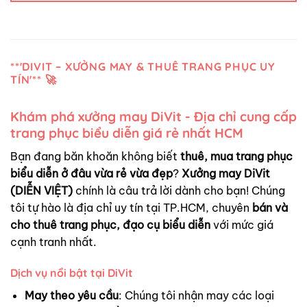
**'DIVIT – XƯỞNG MAY & THUÊ TRANG PHỤC UY
TÍN'** 🚀
Khám phá xưởng may DiVit - Địa chỉ cung cấp
trang phục biểu diễn giá rẻ nhất HCM
Bạn đang băn khoăn không biết
thuê, mua trang phục
biểu diễn ở đâu vừa rẻ vừa đẹp
?
Xưởng may DiVit
(DIỄN VIỆT)
chính là câu trả lời dành cho bạn! Chúng
tôi tự hào là địa chỉ uy tín tại TP.HCM, chuyên
bán và
cho thuê trang phục, đạo cụ biểu diễn
với mức giá
cạnh tranh nhất.
Dịch vụ nổi bật tại DiVit
May theo yêu cầu
: Chúng tôi nhận may các loại