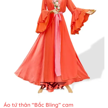
Áo tứ thân “Bắc Bling” cam