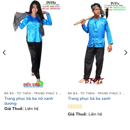
BÀ BA - TỨ THÂN - TRANG PHỤC 3 MIỀN
BÀ BA - TỨ THÂN - TRANG PHỤC 3 MIỀN
Trang phục bà ba nữ xanh
Trang phục bà ba xanh
dương
Giá Thuê:
Liên hệ
Được xếp
Giá Thuê:
Liên hệ
hạng
5
5 sao