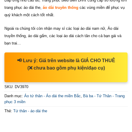
Đáp ứng nhu cầu đó,
Trang phục biểu diễn DiVit
cung cấp số lượng lớn
trang phục áo dài the,
áo dài truyền thống
các vùng miền để phục vụ
quý khách một cách tốt nhất.
Ngoài ra chúng tôi còn nhận may sỉ các loại áo dài nam nữ, Áo dài
truyền thống, áo dài gấm, các loại áo dài cách tân cho cả bạn gái và
bạn trai…
📢
Lưu ý:
Giá trên website là
GIÁ CHO THUÊ
(❌ chưa bao gồm phụ kiện/đạo cụ)
SKU:
DV3970
Danh mục:
Áo tứ thân - Áo dài the miền Bắc
,
Bà ba - Tứ Thân - Trang
phục 3 miền
Thẻ:
Tứ thân - áo dài the