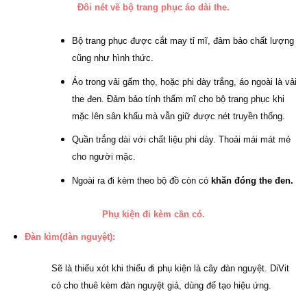
Đôi nét về bộ trang phục áo dài the.
Bộ trang phục được cắt may tỉ mĩ, đảm bảo chất lượng
cũng như hình thức.
Áo trong vải gấm thọ, hoặc phi dày trắng, áo ngoài là vải
the đen. Đảm bảo tính thẩm mĩ cho bộ trang phục khi
mặc lên sân khấu mà vẫn giữ được nét truyền thống.
Quần trắng dài với chất liệu phi dày. Thoải mái mát mẻ
cho người mặc.
Ngoài ra đi kèm theo bộ đồ còn có
khăn đóng the đen.
Phụ kiện đi kèm cần có.
Đàn kìm(đàn nguyệt)
:
Sẽ là thiếu xót khi thiếu đi phụ kiện là cây đàn nguyệt. DiVit
có cho thuê kèm đàn nguyệt giả, dùng để tạo hiệu ứng.