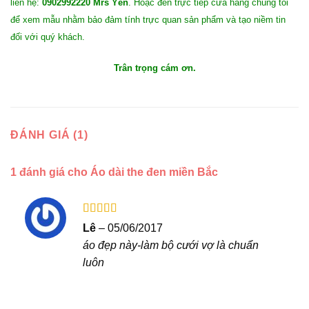
liên hệ:
0902992220 Mrs Yên
. Hoặc đến trực tiếp cửa hàng chúng tôi
để xem mẫu nhằm bảo đảm tính trực quan sản phẩm và tạo niềm tin
đối với quý khách.
Trân trọng cám ơn.
ĐÁNH GIÁ (1)
1 đánh giá cho
Áo dài the đen miền Bắc
Được xếp
Lê
–
05/06/2017
hạng
5
5 sao
áo đẹp này-làm bộ cưới vợ là chuẩn
luôn