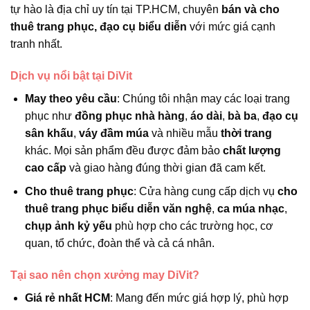
tự hào là địa chỉ uy tín tại TP.HCM, chuyên
bán và cho
thuê trang phục, đạo cụ biểu diễn
với mức giá cạnh
tranh nhất.
Dịch vụ nổi bật tại DiVit
May theo yêu cầu
: Chúng tôi nhận may các loại trang
phục như
đồng phục nhà hàng
,
áo dài
,
bà ba
,
đạo cụ
sân khấu
,
váy đầm múa
và nhiều mẫu
thời trang
khác. Mọi sản phẩm đều được đảm bảo
chất lượng
cao cấp
và giao hàng đúng thời gian đã cam kết.
Cho thuê trang phục
: Cửa hàng cung cấp dịch vụ
cho
thuê trang phục biểu diễn văn nghệ
,
ca múa nhạc
,
chụp ảnh kỷ yếu
phù hợp cho các trường học, cơ
quan, tổ chức, đoàn thể và cả cá nhân.
Tại sao nên chọn xưởng may DiVit?
Giá rẻ nhất HCM
: Mang đến mức giá hợp lý, phù hợp