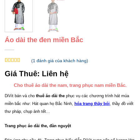
Áo dài the đen miền Bắc
(
1
đánh giá của khách hàng)
5
1
trên 5 dựa
Giá Thuê:
Liên hệ
trên
đánh
giá
Cho thuê áo dài the nam, trang phục nam miền Bắc.
DiVit bán và cho
thuê áo dài the
phục vụ các chương trình hát múa
miền bắc như: Hát quan họ Bắc Ninh,
hóa trang thầy bói
, thầy đồ viết
thư pháp, chụp ảnh tết…
Trang phục áo dài the, đàn nguyệt