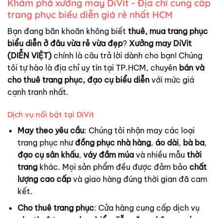
Khám phá xưởng may DiVit - Địa chỉ cung cấp
trang phục biểu diễn giá rẻ nhất HCM
Bạn đang băn khoăn không biết
thuê, mua trang phục
biểu diễn ở đâu vừa rẻ vừa đẹp
?
Xưởng may DiVit
(DIỄN VIỆT)
chính là câu trả lời dành cho bạn! Chúng
tôi tự hào là địa chỉ uy tín tại TP.HCM, chuyên
bán và
cho thuê trang phục, đạo cụ biểu diễn
với mức giá
cạnh tranh nhất.
Dịch vụ nổi bật tại DiVit
May theo yêu cầu
: Chúng tôi nhận may các loại
trang phục như
đồng phục nhà hàng
,
áo dài
,
bà ba
,
đạo cụ sân khấu
,
váy đầm múa
và nhiều mẫu
thời
trang
khác. Mọi sản phẩm đều được đảm bảo
chất
lượng cao cấp
và giao hàng đúng thời gian đã cam
kết.
Cho thuê trang phục
: Cửa hàng cung cấp dịch vụ