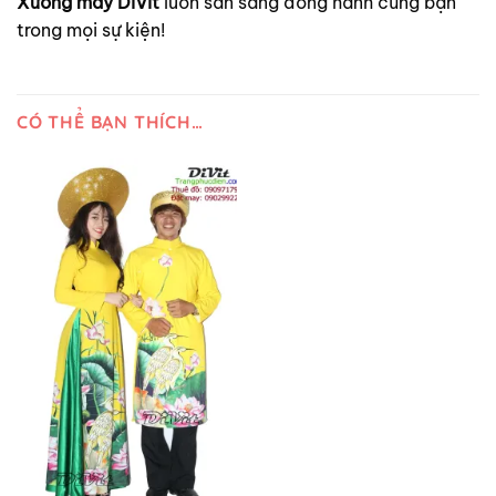
Xưởng may DiVit
luôn sẵn sàng đồng hành cùng bạn
trong mọi sự kiện!
CÓ THỂ BẠN THÍCH…