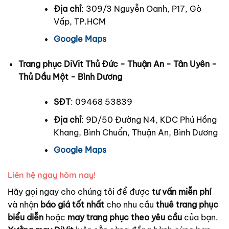
Địa chỉ
: 309/3 Nguyễn Oanh, P17, Gò
Vấp, TP.HCM
Google Maps
Trang phục DiVit Thủ Đức - Thuận An - Tân Uyên -
Thủ Dầu Một - Bình Dương
SĐT
: 09468 53839
Địa chỉ
: 9D/50 Đường N4, KDC Phú Hồng
Khang, Bình Chuẩn, Thuận An, Bình Dương
Google Maps
Liên hệ ngay hôm nay!
Hãy gọi ngay cho chúng tôi để được
tư vấn miễn phí
và nhận
báo giá tốt nhất
cho nhu cầu
thuê trang phục
biểu diễn
hoặc
may trang phục theo yêu cầu
của bạn.