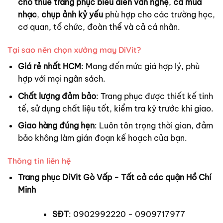
cho thuê trang phục biểu diễn văn nghệ
,
ca múa
nhạc
,
chụp ảnh kỷ yếu
phù hợp cho các trường học,
cơ quan, tổ chức, đoàn thể và cả cá nhân.
Tại sao nên chọn xưởng may DiVit?
Giá rẻ nhất HCM
: Mang đến mức giá hợp lý, phù
hợp với mọi ngân sách.
Chất lượng đảm bảo
: Trang phục được thiết kế tinh
tế, sử dụng chất liệu tốt, kiểm tra kỹ trước khi giao.
Giao hàng đúng hẹn
: Luôn tôn trọng thời gian, đảm
bảo không làm gián đoạn kế hoạch của bạn.
Thông tin liên hệ
Trang phục DiVit Gò Vấp - Tất cả các quận Hồ Chí
Minh
SĐT
: 0902992220 - 0909717977