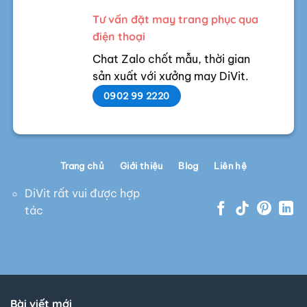
Tư vấn đặt may trang phục qua
điện thoại
Chat Zalo chốt mẫu, thời gian
sản xuất với xưởng may DiVit.
0902 99 2220
Trang chủ
Giới thiệu
Blog
Liên hệ
DiVit rất vui được hợp
tác
Bài viết mới