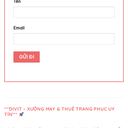
Tên
Email
**'DIVIT – XƯỞNG MAY & THUÊ TRANG PHỤC UY
TÍN'**