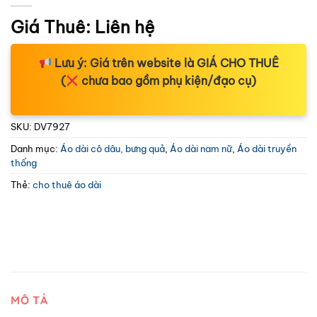
Giá Thuê:
Liên hệ
Lưu ý:
Giá trên website là
GIÁ CHO THUÊ
(
chưa bao gồm phụ kiện/đạo cụ)
SKU:
DV7927
Danh mục:
Áo dài cô dâu, bưng quả
,
Áo dài nam nữ
,
Áo dài truyền
thống
Thẻ:
cho thuê áo dài
MÔ TẢ