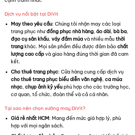
Dịch vụ nổi bật tại DiVit
May theo yêu cầu
: Chúng tôi nhận may các loại
trang phục như
đồng phục nhà hàng
,
áo dài
,
bà ba
,
đạo cụ sân khấu
,
váy đầm múa
và nhiều mẫu
thời
trang
khác. Mọi sản phẩm đều được đảm bảo
chất
lượng cao cấp
và giao hàng đúng thời gian đã cam
kết.
Cho thuê trang phục
: Cửa hàng cung cấp dịch vụ
cho thuê trang phục biểu diễn văn nghệ
,
ca múa
nhạc
,
chụp ảnh kỷ yếu
phù hợp cho các trường học,
cơ quan, tổ chức, đoàn thể và cả cá nhân.
Tại sao nên chọn xưởng may DiVit?
Giá rẻ nhất HCM
: Mang đến mức giá hợp lý, phù
hợp với mọi ngân sách.