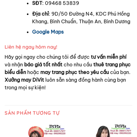
SĐT
: 09468 53839
Địa chỉ
: 9D/50 Đường N4, KDC Phú Hồng
Khang, Bình Chuẩn, Thuận An, Bình Dương
Google Maps
Liên hệ ngay hôm nay!
Hãy gọi ngay cho chúng tôi để được
tư vấn miễn phí
và nhận
báo giá tốt nhất
cho nhu cầu
thuê trang phục
biểu diễn
hoặc
may trang phục theo yêu cầu
của bạn.
Xưởng may DiVit
luôn sẵn sàng đồng hành cùng bạn
trong mọi sự kiện!
SẢN PHẨM TƯƠNG TỰ