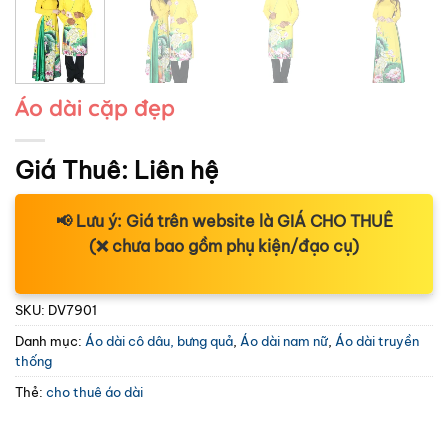
Áo dài cặp đẹp
Giá Thuê:
Liên hệ
📢
Lưu ý:
Giá trên website là
GIÁ CHO THUÊ
(❌ chưa bao gồm phụ kiện/đạo cụ)
SKU:
DV7901
Danh mục:
Áo dài cô dâu, bưng quả
,
Áo dài nam nữ
,
Áo dài truyền
thống
Thẻ:
cho thuê áo dài