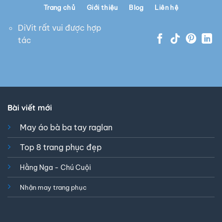
Trang chủ
Giới thiệu
Blog
Liên hệ
DiVit rất vui được hợp
tác
Bài viết mới
May áo bà ba tay raglan
Top 8 trang phục đẹp
Hằng Nga - Chú Cuội
Nhận may trang phục