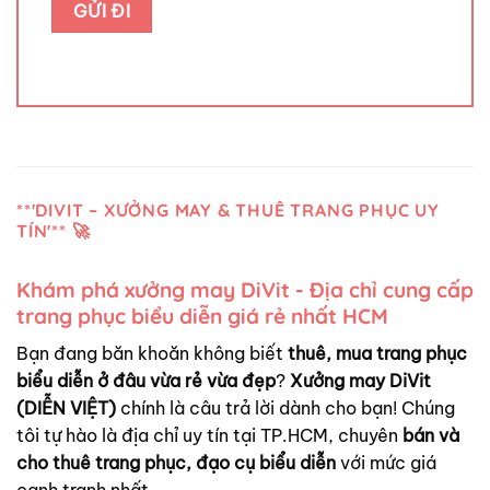
**'DIVIT – XƯỞNG MAY & THUÊ TRANG PHỤC UY
TÍN'** 🚀
Khám phá xưởng may DiVit - Địa chỉ cung cấp
trang phục biểu diễn giá rẻ nhất HCM
Bạn đang băn khoăn không biết
thuê, mua trang phục
biểu diễn ở đâu vừa rẻ vừa đẹp
?
Xưởng may DiVit
(DIỄN VIỆT)
chính là câu trả lời dành cho bạn! Chúng
tôi tự hào là địa chỉ uy tín tại TP.HCM, chuyên
bán và
cho thuê trang phục, đạo cụ biểu diễn
với mức giá
cạnh tranh nhất.