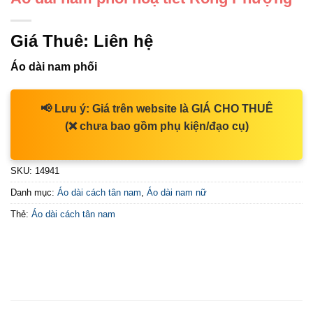
Giá Thuê:
Liên hệ
Áo dài nam phối
📢
Lưu ý:
Giá trên website là
GIÁ CHO THUÊ
(❌ chưa bao gồm phụ kiện/đạo cụ)
SKU:
14941
Danh mục:
Áo dài cách tân nam
,
Áo dài nam nữ
Thẻ:
Áo dài cách tân nam