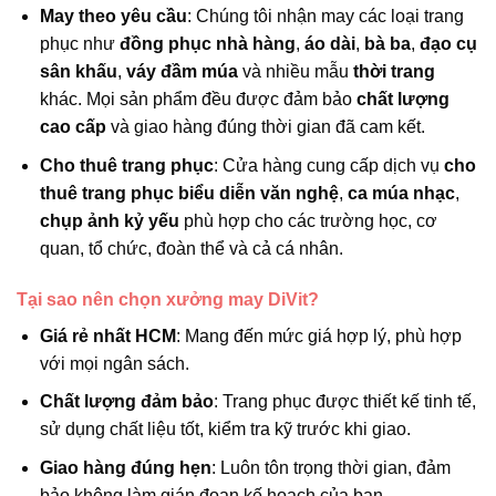
May theo yêu cầu
: Chúng tôi nhận may các loại trang
phục như
đồng phục nhà hàng
,
áo dài
,
bà ba
,
đạo cụ
sân khấu
,
váy đầm múa
và nhiều mẫu
thời trang
khác. Mọi sản phẩm đều được đảm bảo
chất lượng
cao cấp
và giao hàng đúng thời gian đã cam kết.
Cho thuê trang phục
: Cửa hàng cung cấp dịch vụ
cho
thuê trang phục biểu diễn văn nghệ
,
ca múa nhạc
,
chụp ảnh kỷ yếu
phù hợp cho các trường học, cơ
quan, tổ chức, đoàn thể và cả cá nhân.
Tại sao nên chọn xưởng may DiVit?
Giá rẻ nhất HCM
: Mang đến mức giá hợp lý, phù hợp
với mọi ngân sách.
Chất lượng đảm bảo
: Trang phục được thiết kế tinh tế,
sử dụng chất liệu tốt, kiểm tra kỹ trước khi giao.
Giao hàng đúng hẹn
: Luôn tôn trọng thời gian, đảm
bảo không làm gián đoạn kế hoạch của bạn.