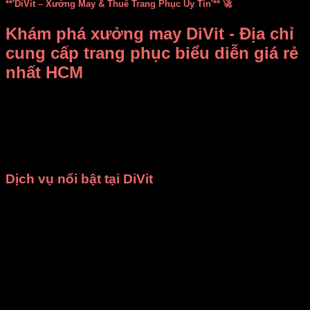
**'DiVit – Xưởng May & Thuê Trang Phục Uy Tín'** 🚀
Khám phá xưởng may DiVit - Địa chỉ
cung cấp trang phục biểu diễn giá rẻ
nhất HCM
Bạn đang băn khoăn không biết
thuê, mua trang phục biểu
diễn ở đâu vừa rẻ vừa đẹp
?
Xưởng may DiVit (DIỄN
VIỆT)
chính là câu trả lời dành cho bạn! Chúng tôi tự hào là
địa chỉ uy tín tại TP.HCM, chuyên
bán và cho thuê trang
phục, đạo cụ biểu diễn
với mức giá cạnh tranh nhất.
Dịch vụ nổi bật tại DiVit
May theo yêu cầu
: Chúng tôi nhận may các loại trang
phục như
đồng phục nhà hàng
,
áo dài
,
bà ba
,
đạo
cụ sân khấu
,
váy đầm múa
và nhiều mẫu
thời trang
khác. Mọi sản phẩm đều được đảm bảo
chất lượng
cao cấp
và giao hàng đúng thời gian đã cam kết.
Cho thuê trang phục
: Cửa hàng cung cấp dịch vụ
cho thuê trang phục biểu diễn văn nghệ
,
ca múa
nhạc
,
chụp ảnh kỷ yếu
phù hợp cho các trường học,
cơ quan, tổ chức, đoàn thể và cả cá nhân.