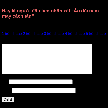
Chưa có đánh giá nào.
Hãy là người đầu tiên nhận xét “Áo dài nam
may cách tân”
Đánh giá của bạn
1 trên 5 sao
2 trên 5 sao
3 trên 5 sao
4 trên 5 sao
5 trên 5 sao
Đánh giá của bạn
*
Tên
Email