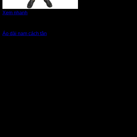
Xem nhanh
Áo dài cách tân nam
Áo dài nam cách tân
Được xếp hạng
4.5
5 sao
Giá Thuê:
Liên hệ