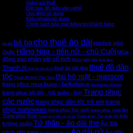
Giảm giá thuê
Đặt may đồ diễn văn nghệ
Quy định sử dụng
Điều khoản sử dụng
Chính sách bảo mật thông tin Khách hàng
Thẻ sản phẩm
cho thuê áo dài
bà ba
Hanbok Hàn
áo dài
Hằng Nga - tiên nữ - chú Cuội
Quốc
Múa
nhân vật cổ tích
đồng dao
Nhảy hiện đại
Nhật Bình
thuê đồ dân
Thanh lý
thuê áo dài đẹp
thuê áo dài giá rẻ
tộc
thú hở mặt - masscot
Thuê đồ lính Tây Sơn
trang phuc mua bung - bellydance
trang phục cổ trang
Trang phục
trang phục bộ đội - hải quân - lính
các nước
trang
trang phục dân tộc trẻ em
phục halloween
trang phục học sinh
trang phục múa lân
Trang phục Noel
tứ thân
Trang phục Táo quân
Trang phục tiền sử cổ đại
Tứ thân - áo dài the
Áo dài
tướng quân
Áo dài nữ
Áo dài
cách tân nam