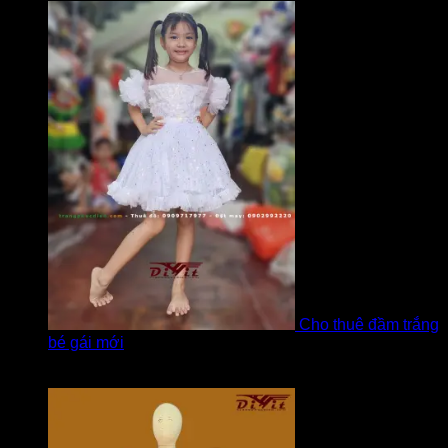
Cho thuê đầm trắng
bé gái mới
Được xếp hạng
5
5 sao
bởi Hương