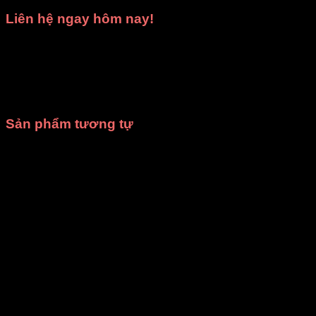
Liên hệ ngay hôm nay!
Hãy gọi ngay cho chúng tôi để được
tư vấn miễn phí
và
nhận
báo giá tốt nhất
cho nhu cầu
thuê trang phục biểu
diễn
hoặc
may trang phục theo yêu cầu
của bạn.
Xưởng
may DiVit
luôn sẵn sàng đồng hành cùng bạn trong mọi sự
kiện!
Sản phẩm tương tự