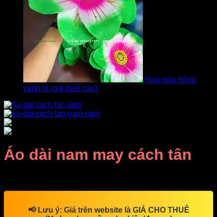
Hoa múa hồng
xanh lá (giá thuê cặp)
bởi Khách
Áo dài nam may cách tân
Giá Thuê:
Liên hệ
📢
Lưu ý:
Giá trên website là
GIÁ CHO THUÊ