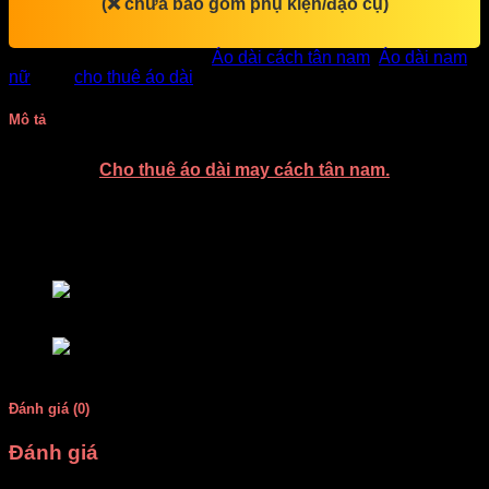
(❌ chưa bao gồm phụ kiện/đạo cụ)
SKU:
DV6161
Danh mục:
Áo dài cách tân nam
,
Áo dài nam
nữ
Thẻ:
cho thuê áo dài
Mô tả
Cho thuê áo dài may cách tân nam.
Chiếc áo dài may cách tân cho nam, họa tiết gấm sen độc đáo. Tông màu
xanh bích sáng đẹp rất thích hợp mặc chụp ảnh cưới, bưng quả hoặc
múa văn nghệ
ao-dai-cach-tan-gam-nam
Ao dai cach tan gam
Đánh giá (0)
Đánh giá