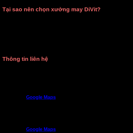
Tại sao nên chọn xưởng may DiVit?
Giá rẻ nhất HCM
: Mang đến mức giá hợp lý, phù hợp
với mọi ngân sách.
Chất lượng đảm bảo
: Trang phục được thiết kế tinh
tế, sử dụng chất liệu tốt, kiểm tra kỹ trước khi giao.
Giao hàng đúng hẹn
: Luôn tôn trọng thời gian, đảm
bảo không làm gián đoạn kế hoạch của bạn.
Thông tin liên hệ
Trang phục DiVit Gò Vấp - Tất cả các quận Hồ Chí
Minh
SĐT
: 0902992220 - 0909717977
Địa chỉ
: 309/3 Nguyễn Oanh, P17, Gò Vấp,
TP.HCM
Google Maps
Trang phục DiVit Thủ Đức - Thuận An - Tân Uyên -
Thủ Dầu Một - Bình Dương
SĐT
: 09468 53839
Địa chỉ
: 9D/50 Đường N4, KDC Phú Hồng
Khang, Bình Chuẩn, Thuận An, Bình Dương
Google Maps