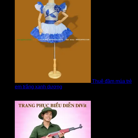
Thuê đầm múa trẻ
em trắng xanh dương
Được xếp hạng
5
5 sao
bởi linh