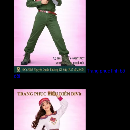
Trang phục lính bộ
đội
Được xếp hạng
5
5 sao
bởi Loan