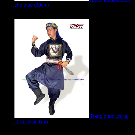
cho thuê (90cm)
Được xếp hạng
5
5 sao
bởi Bi
Trang phục tướng
Trần Hưng Đạo
Được xếp hạng
5
5 sao
bởi LOVE Trịnh