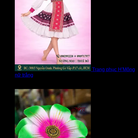
Trang phục H'Mông
nữ trắng
Được xếp hạng
5
5 sao
bởi Diễm