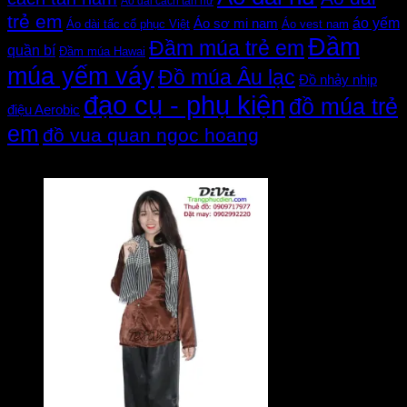
Áo dài cách tân nữ
trẻ em
áo yếm
Áo sơ mi nam
Áo dài tấc cổ phục Việt
Áo vest nam
Đầm
Đầm múa trẻ em
quần bí
Đầm múa Hawai
múa yếm váy
Đồ múa Âu lạc
Đồ nhảy nhịp
đạo cụ - phụ kiện
đồ múa trẻ
điệu Aerobic
em
đồ vua quan ngoc hoang
Đánh giá