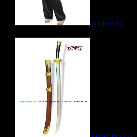
Bà ba nữ nâu
Được xếp hạng
5
5 sao
bởi Mobile Mobi
Kiếm giả biểu diễn,