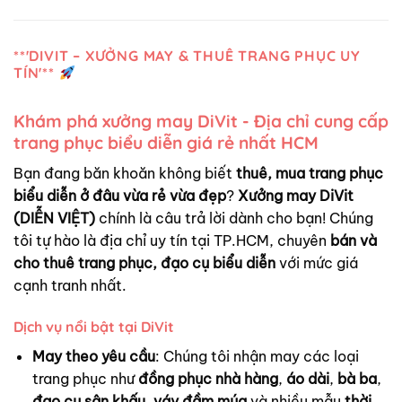
**'DIVIT – XƯỞNG MAY & THUÊ TRANG PHỤC UY
TÍN'**
Khám phá xưởng may DiVit - Địa chỉ cung cấp
trang phục biểu diễn giá rẻ nhất HCM
Bạn đang băn khoăn không biết
thuê, mua trang phục
biểu diễn ở đâu vừa rẻ vừa đẹp
?
Xưởng may DiVit
(DIỄN VIỆT)
chính là câu trả lời dành cho bạn! Chúng
tôi tự hào là địa chỉ uy tín tại TP.HCM, chuyên
bán và
cho thuê trang phục, đạo cụ biểu diễn
với mức giá
cạnh tranh nhất.
Dịch vụ nổi bật tại DiVit
May theo yêu cầu
: Chúng tôi nhận may các loại
trang phục như
đồng phục nhà hàng
,
áo dài
,
bà ba
,
đạo cụ sân khấu
,
váy đầm múa
và nhiều mẫu
thời