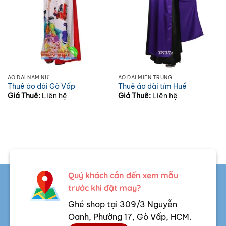
ÁO DÀI NAM NỮ
ÁO DÀI MIỀN TRUNG
Thuê áo dài Gò Vấp
Thuê áo dài tím Huế
Giá Thuê:
Liên hệ
Giá Thuê:
Liên hệ
Quý khách cần đến xem mẫu
trước khi đặt may?
Ghé shop tại 309/3 Nguyễn
Oanh, Phường 17, Gò Vấp, HCM.