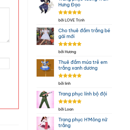
Hưng Đạo
Được xếp
bởi LOVE Trịnh
hạng
5
5
sao
Cho thuê đầm trắng bé
gái mới
Được xếp
bởi Hương
hạng
5
5
sao
Thuê đầm múa trẻ em
trắng xanh dương
Được xếp
bởi linh
hạng
5
5
sao
Trang phục lính bộ đội
Được xếp
bởi Loan
hạng
5
5
sao
Trang phục H'Mông nữ
trắng