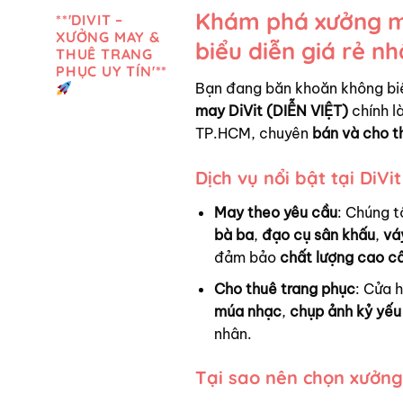
Khám phá xưởng ma
**'DIVIT –
XƯỞNG MAY &
biểu diễn giá rẻ n
THUÊ TRANG
PHỤC UY TÍN'**
Bạn đang băn khoăn không bi
may DiVit (DIỄN VIỆT)
chính là
TP.HCM, chuyên
bán và cho t
Dịch vụ nổi bật tại DiVit
May theo yêu cầu
: Chúng t
bà ba
,
đạo cụ sân khấu
,
vá
đảm bảo
chất lượng cao c
Cho thuê trang phục
: Cửa 
múa nhạc
,
chụp ảnh kỷ yếu
nhân.
Tại sao nên chọn xưởng