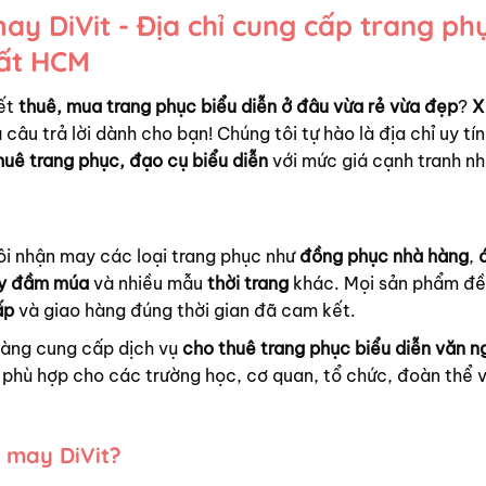
y DiVit - Địa chỉ cung cấp trang ph
hất HCM
ết
thuê, mua trang phục biểu diễn ở đâu vừa rẻ vừa đẹp
?
X
 câu trả lời dành cho bạn! Chúng tôi tự hào là địa chỉ uy tín
huê trang phục, đạo cụ biểu diễn
với mức giá cạnh tranh nh
ôi nhận may các loại trang phục như
đồng phục nhà hàng
,
y đầm múa
và nhiều mẫu
thời trang
khác. Mọi sản phẩm đ
ấp
và giao hàng đúng thời gian đã cam kết.
hàng cung cấp dịch vụ
cho thuê trang phục biểu diễn văn n
phù hợp cho các trường học, cơ quan, tổ chức, đoàn thể 
 may DiVit?