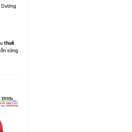
h Dương
ầu
thuê
sẵn sàng