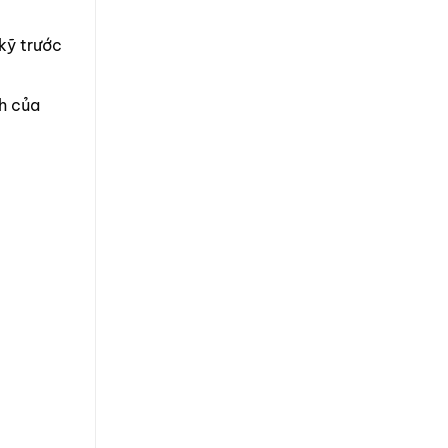
 kỹ trước
h của