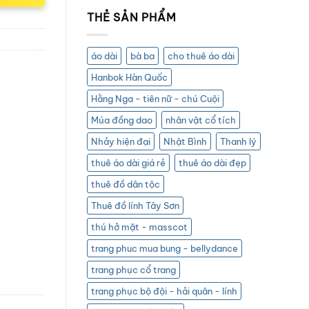
THẺ SẢN PHẨM
áo dài
bà ba
cho thuê áo dài
Hanbok Hàn Quốc
Hằng Nga - tiên nữ - chú Cuội
Múa đồng dao
nhân vật cổ tích
Nhảy hiện đại
Nhật Bình
Thanh lý
thuê áo dài giá rẻ
thuê áo dài đẹp
thuê đồ dân tộc
Thuê đồ lính Tây Sơn
thú hở mặt - masscot
trang phuc mua bung - bellydance
trang phục cổ trang
trang phục bộ đội - hải quân - lính