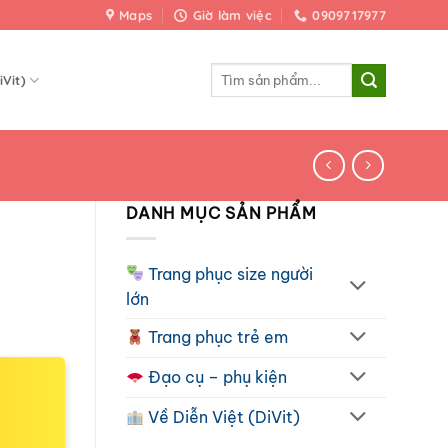
Maps
Giờ làm việc
0909717977
Tìm
iVit)
kiếm:
DANH MỤC SẢN PHẨM
Trang phục size người
lớn
Trang phục trẻ em
Đạo cụ – phụ kiện
Về Diễn Việt (DiVit)