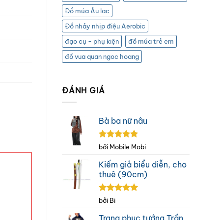
Đồ múa Âu lạc
Đồ nhảy nhịp điệu Aerobic
đạo cụ - phụ kiện
đồ múa trẻ em
đồ vua quan ngoc hoang
ĐÁNH GIÁ
Bà ba nữ nâu
Được xếp
bởi Mobile Mobi
hạng
5
5
sao
Kiếm giả biểu diễn, cho
thuê (90cm)
Được xếp
bởi Bi
hạng
5
5
sao
Trang phục tướng Trần