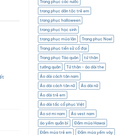
Trang phục các nước
trang phục dân tộc trẻ em
trang phục halloween
trang phục học sinh
trang phục múa lân
Trang phục Noel
Trang phục tiền sử cổ đại
Trang phục Táo quân
tứ thân
tướng quân
Tứ thân - áo dài the
Áo dài cách tân nam
ết
Áo dài cách tân nữ
Áo dài nữ
Áo dài trẻ em
Áo dài tấc cổ phục Việt
Áo sơ mi nam
Áo vest nam
áo yếm quần bí
Đầm múa Hawai
Đầm múa trẻ em
Đầm múa yếm váy