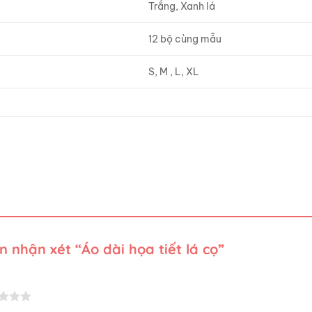
Trắng, Xanh lá
12 bộ cùng mẫu
S, M , L, XL
n nhận xét “Áo dài họa tiết lá cọ”