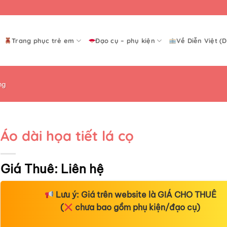
Trang phục trẻ em
Đạo cụ – phụ kiện
Về Diễn Việt (D
ng
Áo dài họa tiết lá cọ
Giá Thuê:
Liên hệ
Lưu ý:
Giá trên website là
GIÁ CHO THUÊ
(
chưa bao gồm phụ kiện/đạo cụ)