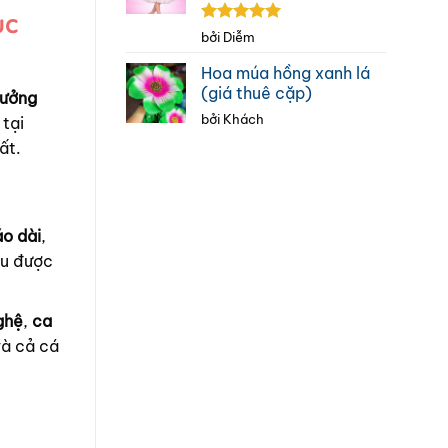
ục
Được xếp
bởi Diễm
hạng
5
5
sao
Hoa múa hồng xanh lá
(giá thuê cặp)
ưởng
bởi Khách
 tại
ất.
áo dài
,
ều được
ghệ
,
ca
và cả cá