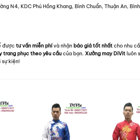
ờng N4, KDC Phú Hồng Khang, Bình Chuẩn, Thuận An, Bìn
để được
tư vấn miễn phí
và nhận
báo giá tốt nhất
cho nhu c
 trang phục theo yêu cầu
của bạn.
Xưởng may DiVit
luôn 
sự kiện!