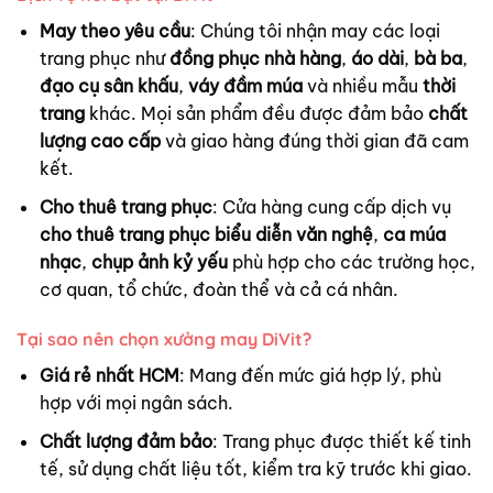
May theo yêu cầu
: Chúng tôi nhận may các loại
trang phục như
đồng phục nhà hàng
,
áo dài
,
bà ba
,
đạo cụ sân khấu
,
váy đầm múa
và nhiều mẫu
thời
trang
khác. Mọi sản phẩm đều được đảm bảo
chất
lượng cao cấp
và giao hàng đúng thời gian đã cam
kết.
Cho thuê trang phục
: Cửa hàng cung cấp dịch vụ
cho thuê trang phục biểu diễn văn nghệ
,
ca múa
nhạc
,
chụp ảnh kỷ yếu
phù hợp cho các trường học,
cơ quan, tổ chức, đoàn thể và cả cá nhân.
Tại sao nên chọn xưởng may DiVit?
Giá rẻ nhất HCM
: Mang đến mức giá hợp lý, phù
hợp với mọi ngân sách.
Chất lượng đảm bảo
: Trang phục được thiết kế tinh
tế, sử dụng chất liệu tốt, kiểm tra kỹ trước khi giao.