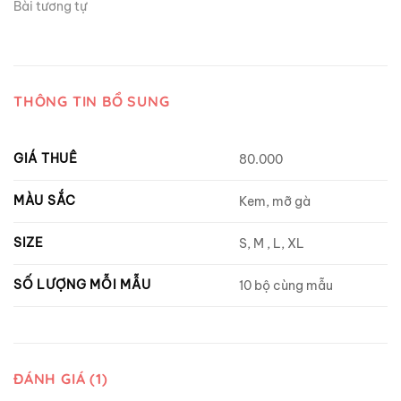
Bài tương tự
THÔNG TIN BỔ SUNG
GIÁ THUÊ
80.000
MÀU SẮC
Kem, mỡ gà
SIZE
S, M , L, XL
SỐ LƯỢNG MỖI MẪU
10 bộ cùng mẫu
ĐÁNH GIÁ (1)