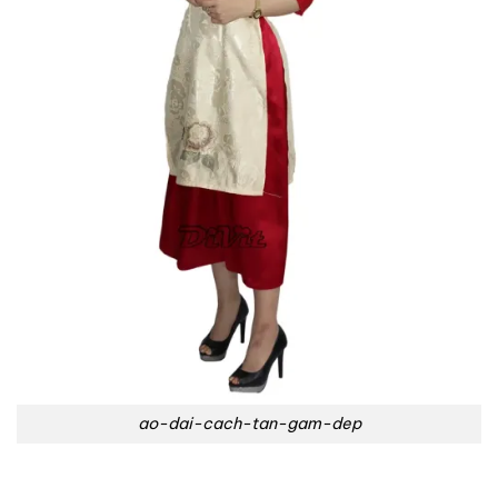
ao-dai-cach-tan-gam-dep