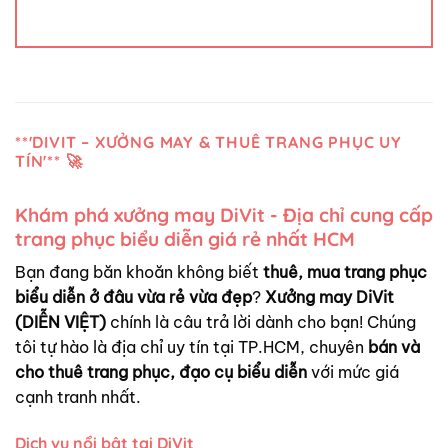
**'DIVIT – XƯỞNG MAY & THUÊ TRANG PHỤC UY
TÍN'** 🚀
Khám phá xưởng may DiVit - Địa chỉ cung cấp
trang phục biểu diễn giá rẻ nhất HCM
Bạn đang băn khoăn không biết
thuê, mua trang phục
biểu diễn ở đâu vừa rẻ vừa đẹp
?
Xưởng may DiVit
(DIỄN VIỆT)
chính là câu trả lời dành cho bạn! Chúng
tôi tự hào là địa chỉ uy tín tại TP.HCM, chuyên
bán và
cho thuê trang phục, đạo cụ biểu diễn
với mức giá
cạnh tranh nhất.
Dịch vụ nổi bật tại DiVit