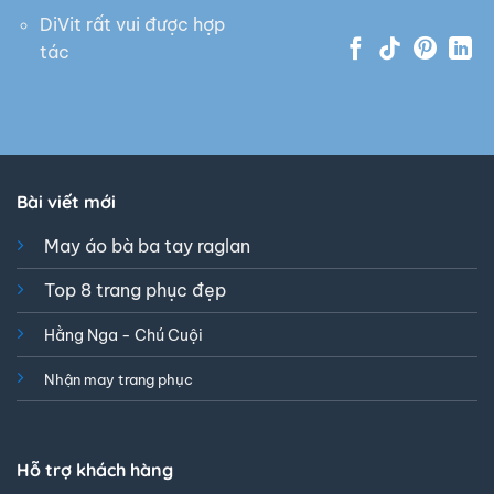
DiVit rất vui được hợp
tác
Bài viết mới
May áo bà ba tay raglan
Top 8 trang phục đẹp
Hằng Nga - Chú Cuội
Nhận may trang phục
Hỗ trợ khách hàng