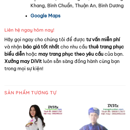
Khang, Bình Chuẩn, Thuận An, Bình Dương
Google Maps
Liên hệ ngay hôm nay!
Hãy gọi ngay cho chúng tôi để được
tư vấn miễn phí
và nhận
báo giá tốt nhất
cho nhu cầu
thuê trang phục
biểu diễn
hoặc
may trang phục theo yêu cầu
của bạn.
Xưởng may DiVit
luôn sẵn sàng đồng hành cùng bạn
trong mọi sự kiện!
SẢN PHẨM TƯƠNG TỰ