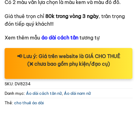
Có 2 màu vấn lựa chọn là màu kem và màu đỏ đô.
Giá thuê trọn chỉ
80k trong vòng 3 ngày
, trân trọng
đón tiếp quý khách!!!
Xem thêm mẫu
áo dài cách tân
tương tự
📢
Lưu ý:
Giá trên website là
GIÁ CHO THUÊ
(❌ chưa bao gồm phụ kiện/đạo cụ)
SKU:
DV8234
Danh mục:
Áo dài cách tân nữ
,
Áo dài nam nữ
Thẻ:
cho thuê áo dài