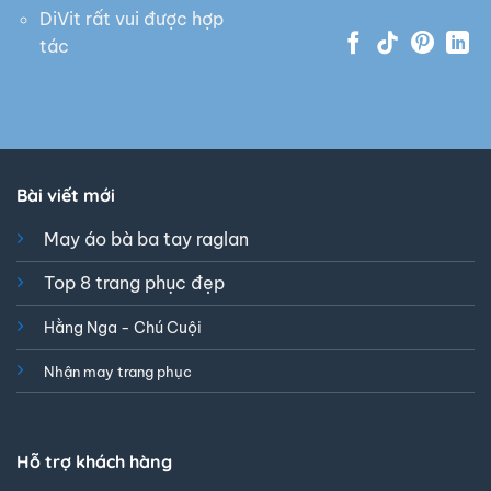
DiVit rất vui được hợp
tác
Bài viết mới
May áo bà ba tay raglan
Top 8 trang phục đẹp
Hằng Nga - Chú Cuội
Nhận may trang phục
Hỗ trợ khách hàng