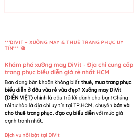
**'DIVIT – XƯỞNG MAY & THUÊ TRANG PHỤC UY
TÍN'** 🚀
Khám phá xưởng may DiVit - Địa chỉ cung cấp
trang phục biểu diễn giá rẻ nhất HCM
Bạn đang băn khoăn không biết
thuê, mua trang phục
biểu diễn ở đâu vừa rẻ vừa đẹp
?
Xưởng may DiVit
(DIỄN VIỆT)
chính là câu trả lời dành cho bạn! Chúng
tôi tự hào là địa chỉ uy tín tại TP.HCM, chuyên
bán và
cho thuê trang phục, đạo cụ biểu diễn
với mức giá
cạnh tranh nhất.
Dịch vụ nổi bật tại DiVit