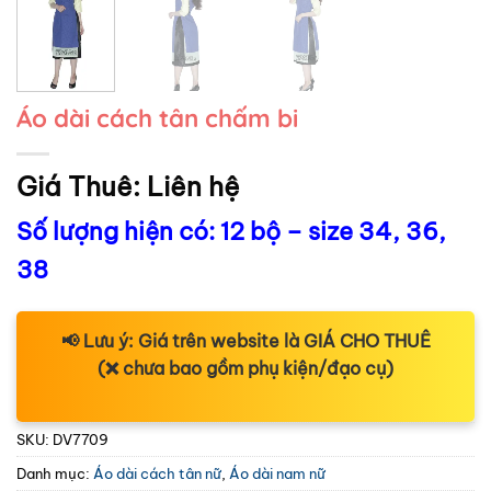
Áo dài cách tân chấm bi
Giá Thuê:
Liên hệ
Số lượng hiện có: 12 bộ – size 34, 36,
38
📢
Lưu ý:
Giá trên website là
GIÁ CHO THUÊ
(❌ chưa bao gồm phụ kiện/đạo cụ)
SKU:
DV7709
Danh mục:
Áo dài cách tân nữ
,
Áo dài nam nữ