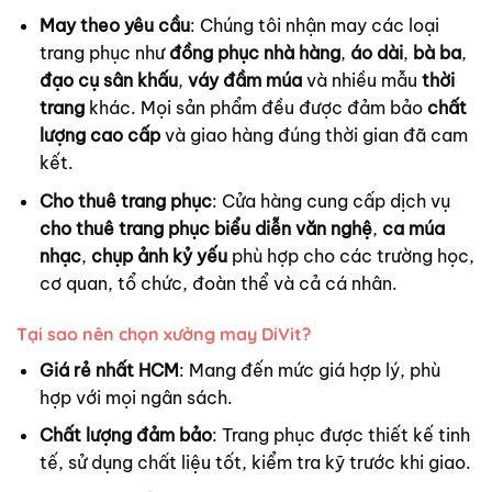
May theo yêu cầu
: Chúng tôi nhận may các loại
trang phục như
đồng phục nhà hàng
,
áo dài
,
bà ba
,
đạo cụ sân khấu
,
váy đầm múa
và nhiều mẫu
thời
trang
khác. Mọi sản phẩm đều được đảm bảo
chất
lượng cao cấp
và giao hàng đúng thời gian đã cam
kết.
Cho thuê trang phục
: Cửa hàng cung cấp dịch vụ
cho thuê trang phục biểu diễn văn nghệ
,
ca múa
nhạc
,
chụp ảnh kỷ yếu
phù hợp cho các trường học,
cơ quan, tổ chức, đoàn thể và cả cá nhân.
Tại sao nên chọn xưởng may DiVit?
Giá rẻ nhất HCM
: Mang đến mức giá hợp lý, phù
hợp với mọi ngân sách.
Chất lượng đảm bảo
: Trang phục được thiết kế tinh
tế, sử dụng chất liệu tốt, kiểm tra kỹ trước khi giao.