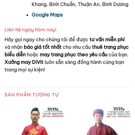
Khang, Bình Chuẩn, Thuận An, Bình Dương
Google Maps
Liên hệ ngay hôm nay!
Hãy gọi ngay cho chúng tôi để được
tư vấn miễn phí
và nhận
báo giá tốt nhất
cho nhu cầu
thuê trang phục
biểu diễn
hoặc
may trang phục theo yêu cầu
của bạn.
Xưởng may DiVit
luôn sẵn sàng đồng hành cùng bạn
trong mọi sự kiện!
SẢN PHẨM TƯƠNG TỰ