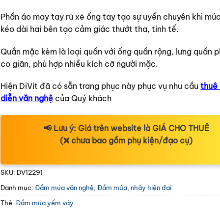
Phần áo may tay rũ xẽ ống tay tạo sự uyển chuyên khi múa
kéo dài hai bên tạo cảm giác thướt tha, tinh tế.
Quần mặc kèm là loại quần với ống quần rộng, lưng quần p
co giãn, phù hợp nhiều kích cỡ người mặc.
Hiện DiVit đã có sẵn trang phục này phục vụ nhu cầu
thuê
diễn văn nghệ
của Quý khách
📢
Lưu ý:
Giá trên website là
GIÁ CHO THUÊ
(❌ chưa bao gồm phụ kiện/đạo cụ)
SKU:
DV12291
Danh mục:
Đầm múa văn nghệ
,
Đầm múa, nhảy hiện đại
Thẻ:
Đầm múa yếm váy