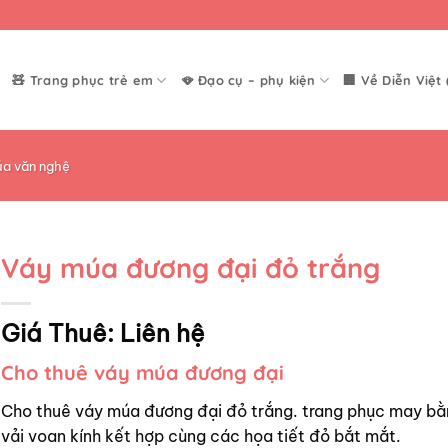
🧸 Trang phục trẻ em
🪭 Đạo cụ – phụ kiện
🏢 Về Diễn Việt 
a văn nghệ
Váy múa đương đại đỏ trắng
Giá Thuê:
Liên hệ
Cho thuê váy múa đương đại
Cho thuê váy múa đương đại đỏ trắng. trang phục may bằ
vải voan kính kết hợp cùng các họa tiết đỏ bắt mắt.