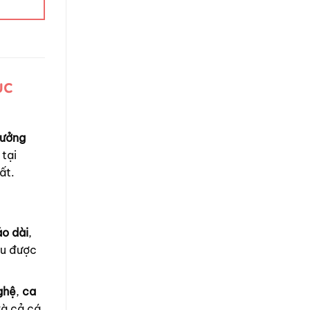
ục
ưởng
 tại
ất.
áo dài
,
ều được
ghệ
,
ca
và cả cá