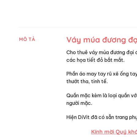
Váy múa đương đạ
MÔ TẢ
Cho thuê váy múa đương đại đ
các họa tiết đỏ bắt mắt.
Phần áo may tay rũ xẽ ống tay
thướt tha, tinh tế.
Quần mặc kèm là loại quần với
người mặc.
Hiện DiVit đã có sẵn trang p
Kính mời Quý khá