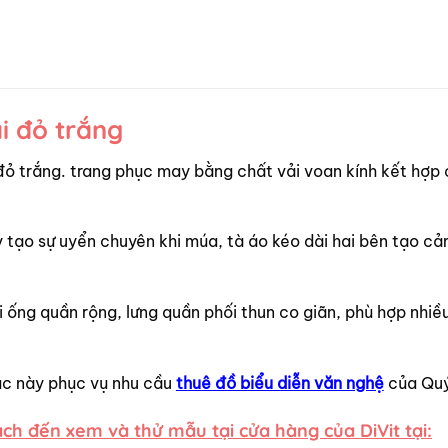
i đỏ trắng
ỏ trắng. trang phục may bằng chất vải voan kính kết hợp
 tạo sự uyển chuyên khi múa, tà áo kéo dài hai bên tạo cả
 ống quần rộng, lưng quần phối thun co giãn, phù hợp nhiề
hục này phục vụ nhu cầu
thuê đồ biểu diễn văn nghệ
của Quý
ch đến xem và thử mẫu tại cửa hàng của DiVit tại: