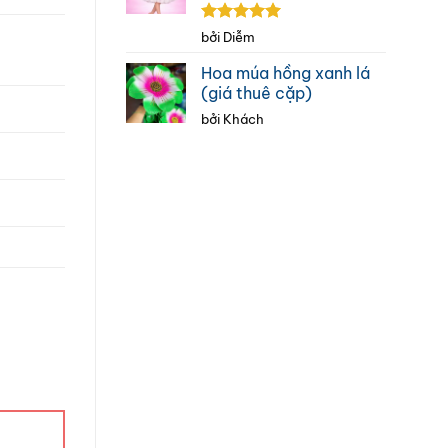
Được xếp
bởi Diễm
hạng
5
5
sao
Hoa múa hồng xanh lá
(giá thuê cặp)
bởi Khách