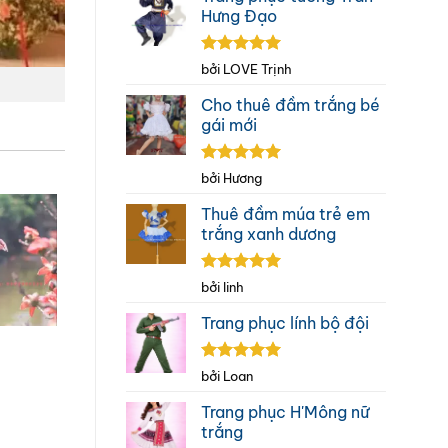
Hưng Đạo
Được xếp
bởi LOVE Trịnh
hạng
5
5
sao
Cho thuê đầm trắng bé
gái mới
Được xếp
bởi Hương
hạng
5
5
sao
Thuê đầm múa trẻ em
trắng xanh dương
Được xếp
bởi linh
hạng
5
5
sao
Trang phục lính bộ đội
Được xếp
bởi Loan
hạng
5
5
sao
Trang phục H'Mông nữ
trắng