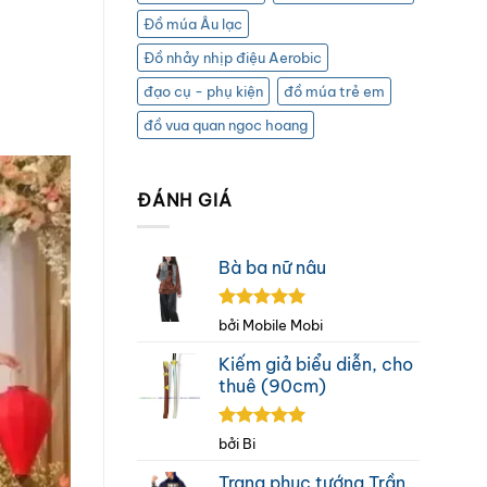
Đồ múa Âu lạc
Đồ nhảy nhịp điệu Aerobic
đạo cụ - phụ kiện
đồ múa trẻ em
đồ vua quan ngoc hoang
ĐÁNH GIÁ
Bà ba nữ nâu
Được xếp
bởi Mobile Mobi
hạng
5
5
sao
Kiếm giả biểu diễn, cho
thuê (90cm)
Được xếp
bởi Bi
hạng
5
5
sao
Trang phục tướng Trần