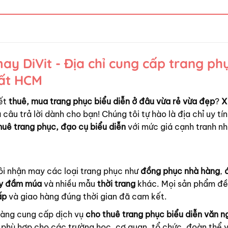
y DiVit - Địa chỉ cung cấp trang ph
hất HCM
ết
thuê, mua trang phục biểu diễn ở đâu vừa rẻ vừa đẹp
?
X
 câu trả lời dành cho bạn! Chúng tôi tự hào là địa chỉ uy tín
huê trang phục, đạo cụ biểu diễn
với mức giá cạnh tranh nh
ôi nhận may các loại trang phục như
đồng phục nhà hàng
,
y đầm múa
và nhiều mẫu
thời trang
khác. Mọi sản phẩm đ
ấp
và giao hàng đúng thời gian đã cam kết.
hàng cung cấp dịch vụ
cho thuê trang phục biểu diễn văn n
phù hợp cho các trường học, cơ quan, tổ chức, đoàn thể 