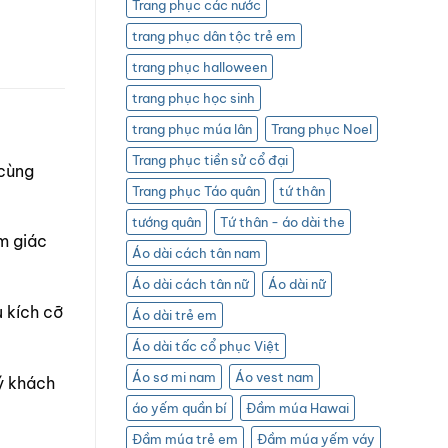
Trang phục các nước
trang phục dân tộc trẻ em
trang phục halloween
trang phục học sinh
trang phục múa lân
Trang phục Noel
Trang phục tiền sử cổ đại
 cùng
Trang phục Táo quân
tứ thân
tướng quân
Tứ thân - áo dài the
m giác
Áo dài cách tân nam
Áo dài cách tân nữ
Áo dài nữ
u kích cỡ
Áo dài trẻ em
Áo dài tấc cổ phục Việt
Áo sơ mi nam
Áo vest nam
 khách
áo yếm quần bí
Đầm múa Hawai
Đầm múa trẻ em
Đầm múa yếm váy