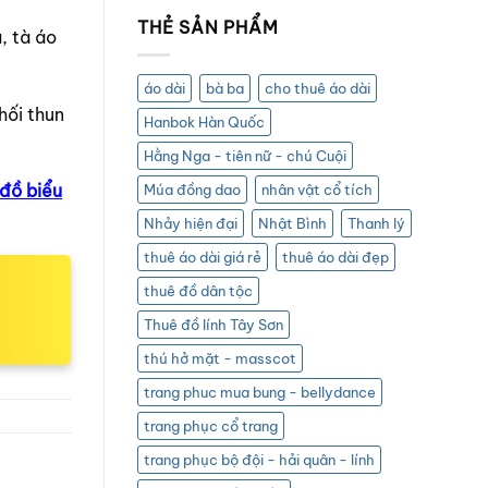
THẺ SẢN PHẨM
, tà áo
áo dài
bà ba
cho thuê áo dài
hối thun
Hanbok Hàn Quốc
Hằng Nga - tiên nữ - chú Cuội
 đồ biểu
Múa đồng dao
nhân vật cổ tích
Nhảy hiện đại
Nhật Bình
Thanh lý
thuê áo dài giá rẻ
thuê áo dài đẹp
thuê đồ dân tộc
Thuê đồ lính Tây Sơn
thú hở mặt - masscot
trang phuc mua bung - bellydance
trang phục cổ trang
trang phục bộ đội - hải quân - lính