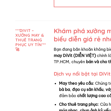
Khám phá xưởng ma
**'DIVIT –
XƯỞNG MAY &
biểu diễn giá rẻ n
THUÊ TRANG
PHỤC UY TÍN'**
Bạn đang băn khoăn không bi
🚀
may DiVit (DIỄN VIỆT)
chính là
TP.HCM, chuyên
bán và cho t
Dịch vụ nổi bật tại DiVit
May theo yêu cầu
: Chúng t
bà ba
,
đạo cụ sân khấu
,
vá
đảm bảo
chất lượng cao c
Cho thuê trang phục
: Cửa 
múa nhạc
,
chụp ảnh kỷ yếu