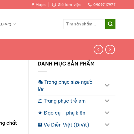
Maps
Giờ làm việc
0909717977
Tìm
(DiVit)
kiếm:
DANH MỤC SẢN PHẨM
🎭 Trang phục size người
lớn
🧸 Trang phục trẻ em
🪭 Đạo cụ – phụ kiện
ng chất
🏢 Về Diễn Việt (DiVit)