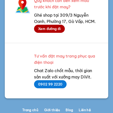
Quý khách cần đến xem mẫu
trước khi đặt may?
Ghé shop tại 309/3 Nguyễn
Oanh, Phường 17, Gò Vấp, HCM.
Xem đường đi
Tư vấn đặt may trang phục qua
điện thoại
Chat Zalo chốt mẫu, thời gian
sản xuất với xưởng may DiVit.
0902 99 2220
Trang chủ
Giới thiệu
Blog
Liên hệ