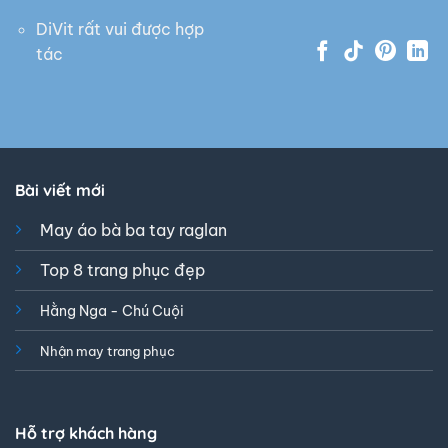
DiVit rất vui được hợp
tác
Bài viết mới
May áo bà ba tay raglan
Top 8 trang phục đẹp
Hằng Nga - Chú Cuội
Nhận may trang phục
Hỗ trợ khách hàng