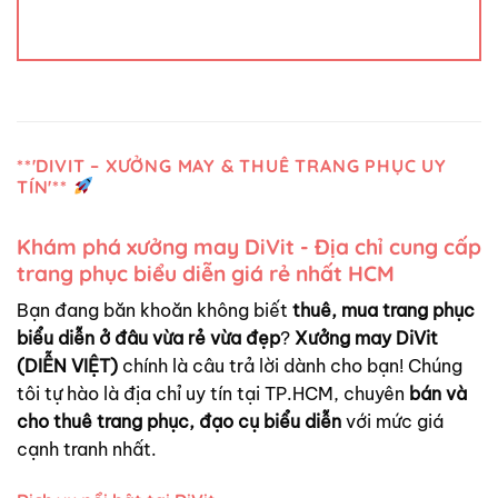
**'DIVIT – XƯỞNG MAY & THUÊ TRANG PHỤC UY
TÍN'**
Khám phá xưởng may DiVit - Địa chỉ cung cấp
trang phục biểu diễn giá rẻ nhất HCM
Bạn đang băn khoăn không biết
thuê, mua trang phục
biểu diễn ở đâu vừa rẻ vừa đẹp
?
Xưởng may DiVit
(DIỄN VIỆT)
chính là câu trả lời dành cho bạn! Chúng
tôi tự hào là địa chỉ uy tín tại TP.HCM, chuyên
bán và
cho thuê trang phục, đạo cụ biểu diễn
với mức giá
cạnh tranh nhất.