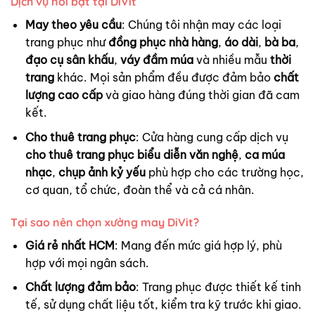
Dịch vụ nổi bật tại DiVit
May theo yêu cầu
: Chúng tôi nhận may các loại
trang phục như
đồng phục nhà hàng
,
áo dài
,
bà ba
,
đạo cụ sân khấu
,
váy đầm múa
và nhiều mẫu
thời
trang
khác. Mọi sản phẩm đều được đảm bảo
chất
lượng cao cấp
và giao hàng đúng thời gian đã cam
kết.
Cho thuê trang phục
: Cửa hàng cung cấp dịch vụ
cho thuê trang phục biểu diễn văn nghệ
,
ca múa
nhạc
,
chụp ảnh kỷ yếu
phù hợp cho các trường học,
cơ quan, tổ chức, đoàn thể và cả cá nhân.
Tại sao nên chọn xưởng may DiVit?
Giá rẻ nhất HCM
: Mang đến mức giá hợp lý, phù
hợp với mọi ngân sách.
Chất lượng đảm bảo
: Trang phục được thiết kế tinh
tế, sử dụng chất liệu tốt, kiểm tra kỹ trước khi giao.