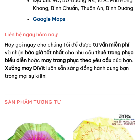
Địa chỉ
: 9D/50 Đường N4, KDC Phú Hồng
Khang, Bình Chuẩn, Thuận An, Bình Dương
Google Maps
Liên hệ ngay hôm nay!
Hãy gọi ngay cho chúng tôi để được
tư vấn miễn phí
và nhận
báo giá tốt nhất
cho nhu cầu
thuê trang phục
biểu diễn
hoặc
may trang phục theo yêu cầu
của bạn.
Xưởng may DiVit
luôn sẵn sàng đồng hành cùng bạn
trong mọi sự kiện!
SẢN PHẨM TƯƠNG TỰ