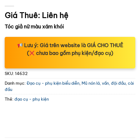
Giá Thuê:
Liên hệ
Tóc giả nữ màu xám khói
Lưu ý:
Giá trên website là
GIÁ CHO THUÊ
(
chưa bao gồm phụ kiện/đạo cụ)
SKU:
14632
Danh mục:
Đạo cụ - phụ kiện biểu diễn
,
Mũ nón lá, vấn, đội đầu, cài
đầu
Thẻ:
đạo cụ - phụ kiện