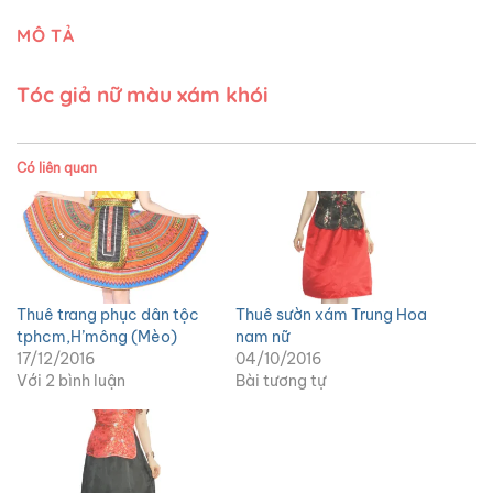
MÔ TẢ
Tóc giả nữ màu xám khói
Có liên quan
Thuê trang phục dân tộc
Thuê sườn xám Trung Hoa
tphcm,H’mông (Mèo)
nam nữ
17/12/2016
04/10/2016
Với 2 bình luận
Bài tương tự