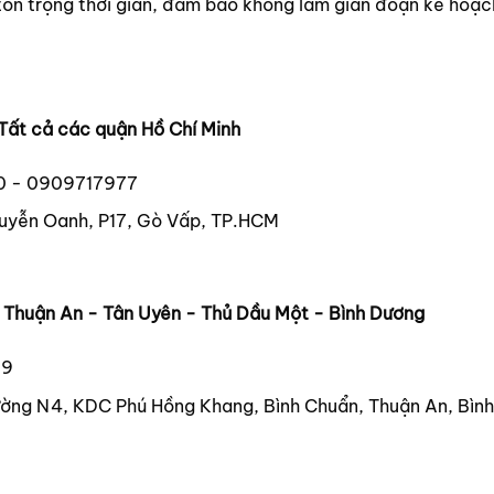
tôn trọng thời gian, đảm bảo không làm gián đoạn kế hoạc
Tất cả các quận Hồ Chí Minh
0 - 0909717977
uyễn Oanh, P17, Gò Vấp, TP.HCM
- Thuận An - Tân Uyên - Thủ Dầu Một - Bình Dương
39
ờng N4, KDC Phú Hồng Khang, Bình Chuẩn, Thuận An, Bìn