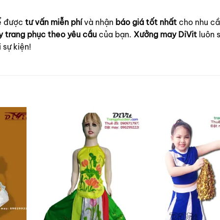
để được
tư vấn miễn phí
và nhận
báo giá tốt nhất
cho nhu c
 trang phục theo yêu cầu
của bạn.
Xưởng may DiVit
luôn 
sự kiện!