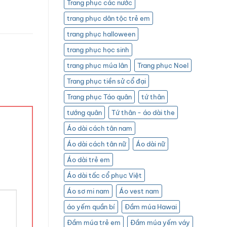
Trang phục các nước
trang phục dân tộc trẻ em
trang phục halloween
trang phục học sinh
trang phục múa lân
Trang phục Noel
Trang phục tiền sử cổ đại
Trang phục Táo quân
tứ thân
tướng quân
Tứ thân - áo dài the
Áo dài cách tân nam
Áo dài cách tân nữ
Áo dài nữ
Áo dài trẻ em
Áo dài tấc cổ phục Việt
Áo sơ mi nam
Áo vest nam
áo yếm quần bí
Đầm múa Hawai
Đầm múa trẻ em
Đầm múa yếm váy