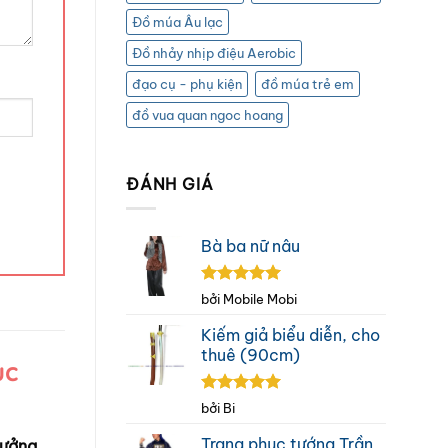
Đồ múa Âu lạc
Đồ nhảy nhịp điệu Aerobic
đạo cụ - phụ kiện
đồ múa trẻ em
đồ vua quan ngoc hoang
ĐÁNH GIÁ
Bà ba nữ nâu
Được xếp
bởi Mobile Mobi
hạng
5
5
sao
Kiếm giả biểu diễn, cho
thuê (90cm)
ục
Được xếp
bởi Bi
hạng
5
5
sao
Trang phục tướng Trần
ưởng