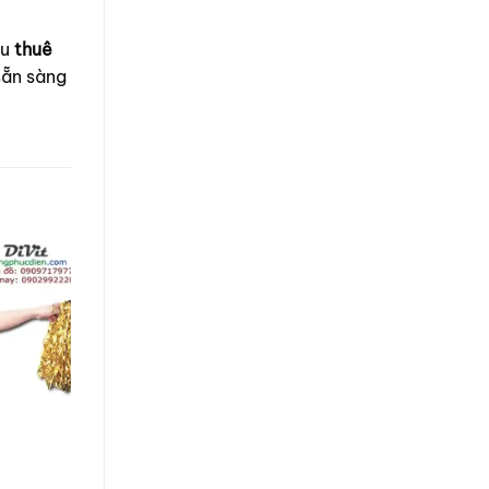
ầu
thuê
sẵn sàng