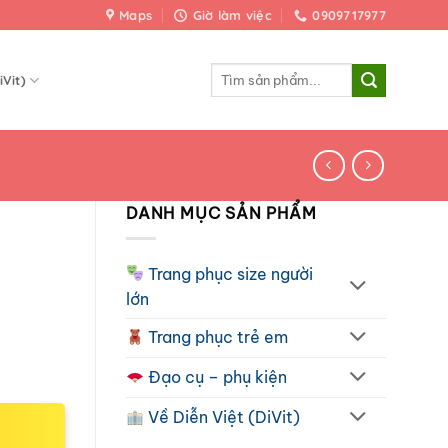
Maps
Giờ làm việc
0909717977
Tìm
iVit)
kiếm:
DANH MỤC SẢN PHẨM
Trang phục size người
lớn
Trang phục trẻ em
Đạo cụ – phụ kiện
Về Diễn Việt (DiVit)