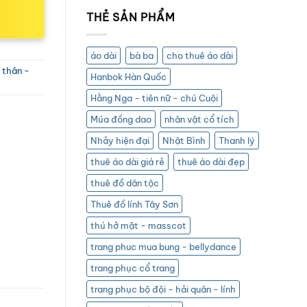
THẺ SẢN PHẨM
áo dài
bà ba
cho thuê áo dài
 thân -
Hanbok Hàn Quốc
Hằng Nga - tiên nữ - chú Cuội
Múa đồng dao
nhân vật cổ tích
Nhảy hiện đại
Nhật Bình
Thanh lý
thuê áo dài giá rẻ
thuê áo dài đẹp
thuê đồ dân tộc
Thuê đồ lính Tây Sơn
thú hở mặt - masscot
trang phuc mua bung - bellydance
trang phục cổ trang
trang phục bộ đội - hải quân - lính