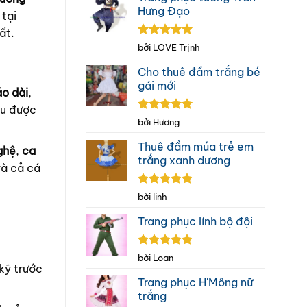
Hưng Đạo
 tại
ất.
Được xếp
bởi LOVE Trịnh
hạng
5
5
sao
Cho thuê đầm trắng bé
gái mới
áo dài
,
ều được
Được xếp
bởi Hương
hạng
5
5
sao
Thuê đầm múa trẻ em
ghệ
,
ca
trắng xanh dương
và cả cá
Được xếp
bởi linh
hạng
5
5
sao
Trang phục lính bộ đội
Được xếp
bởi Loan
hạng
5
5
 kỹ trước
sao
Trang phục H'Mông nữ
trắng