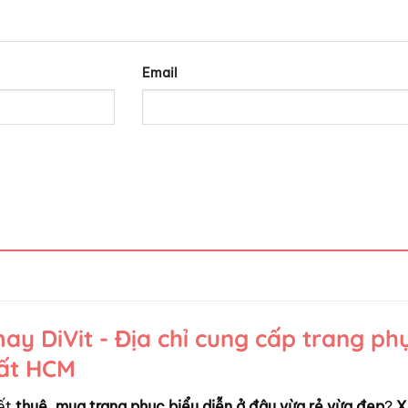
Email
y DiVit - Địa chỉ cung cấp trang ph
hất HCM
ết
thuê, mua trang phục biểu diễn ở đâu vừa rẻ vừa đẹp
?
X