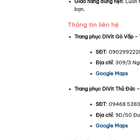
Giao hàng đúng hẹn
: Luôn 
bạn.
Thông tin liên hệ
Trang phục DiVit Gò Vấp - 
SĐT
: 090299222
Địa chỉ
: 309/3 Ng
Google Maps
Trang phục DiVit Thủ Đức 
SĐT
: 09468 538
Địa chỉ
: 9D/50 Đư
Google Maps