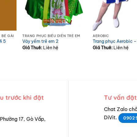
 BÉ GÁI
TRANG PHỤC BIỂU DIỄN TRẺ EM
AEROBIC
4 5
Váy yếm trẻ em 2
Trang phục Aerobic 
Giá Thuê:
Liên hệ
Giá Thuê:
Liên hệ
 trước khi đặt
Tư vấn đặt
Chat Zalo chố
DiVit.
0902 
Phường 17, Gò Vấp,