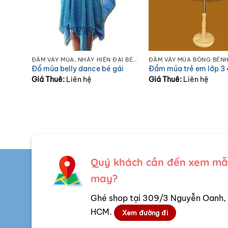
É GÁI
ĐẦM VÁY MÚA, NHẢY HIỆN ĐẠI BÉ TRAI - GÁI
ĐẦM VÁY MÚA BỒNG BỀNH
h
Đồ múa belly dance bé gái
Đầm múa trẻ em lớp 3 
Giá Thuê:
Liên hệ
Giá Thuê:
Liên hệ
Quý khách cần đến xem mẫu
may?
Ghé shop tại 309/3 Nguyễn Oanh, 
HCM.
Xem đường đi