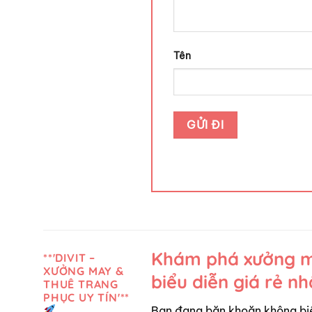
Tên
Khám phá xưởng ma
**'DIVIT –
XƯỞNG MAY &
biểu diễn giá rẻ n
THUÊ TRANG
PHỤC UY TÍN'**
Bạn đang băn khoăn không bi