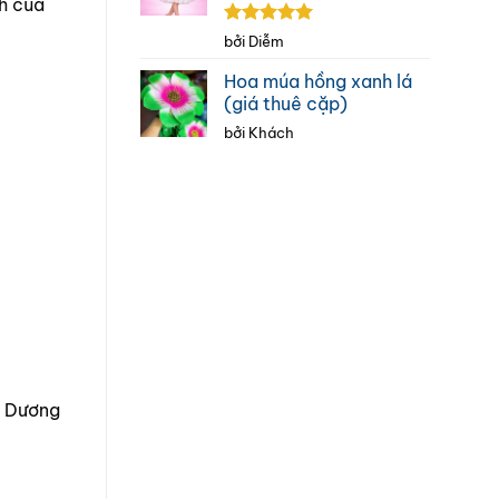
h của
Được xếp
bởi Diễm
hạng
5
5
sao
Hoa múa hồng xanh lá
(giá thuê cặp)
bởi Khách
h Dương