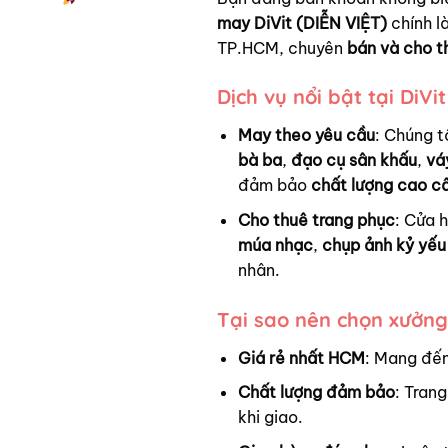
may DiVit (DIỄN VIỆT)
chính là
TP.HCM, chuyên
bán và cho t
Dịch vụ nổi bật tại DiVit
May theo yêu cầu
: Chúng t
bà ba
,
đạo cụ sân khấu
,
vá
đảm bảo
chất lượng cao c
Cho thuê trang phục
: Cửa 
múa nhạc
,
chụp ảnh kỷ yếu
nhân.
Tại sao nên chọn xưởng
Giá rẻ nhất HCM
: Mang đến
Chất lượng đảm bảo
: Trang
khi giao.