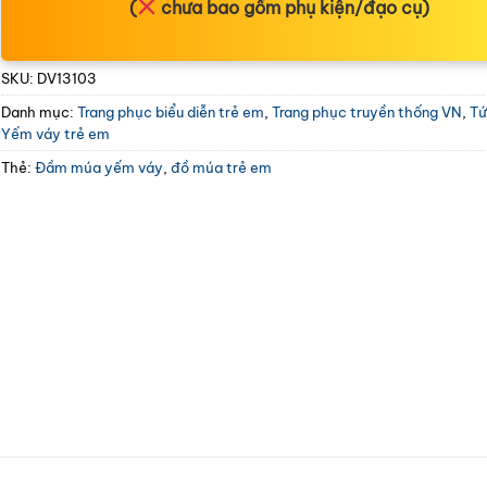
(
chưa bao gồm phụ kiện/đạo cụ)
SKU:
DV13103
Danh mục:
Trang phục biểu diễn trẻ em
,
Trang phục truyền thống VN
,
Tứ
Yếm váy trẻ em
Thẻ:
Đầm múa yếm váy
,
đồ múa trẻ em