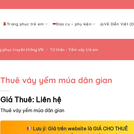
Trang phục trẻ em
Đạo cụ – phụ kiện
Về Diễn Việt (D
g phục truyền thống VN
/
Tứ thân - Yếm váy trẻ em
Thuê váy yếm múa dân gian
Giá Thuê:
Liên hệ
Thuê váy yếm múa dân gian
Lưu ý:
Giá trên website là
GIÁ CHO THUÊ