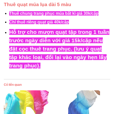
Thuê quạt múa lụa dài 5 màu
Thuê chung trang phục múa bất kì giá 30k/cặp
Chỉ thuê riêng quạt giá 40k/cặp
Hỗ trợ cho mượn quạt tập trong 1 tuần
trước ngày diễn với giá 15k/cặp nếu
đặt cọc thuê trang phục. (lưu ý quạt
tập khác loại, đổi lại vào ngày hẹn lấy
trang phục).
Có liên quan