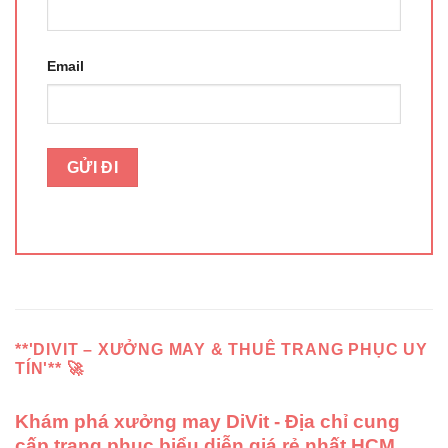
Email
**'DIVIT – XƯỞNG MAY & THUÊ TRANG PHỤC UY
TÍN'** 🚀
Khám phá xưởng may DiVit - Địa chỉ cung
cấp trang phục biểu diễn giá rẻ nhất HCM