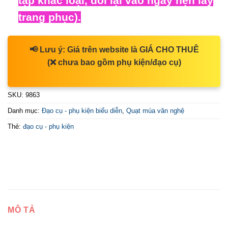
tập khác loại, đổi lại vào ngày hẹn lấy
trang phục).
📢
Lưu ý:
Giá trên website là
GIÁ CHO THUÊ
(❌ chưa bao gồm phụ kiện/đạo cụ)
SKU:
9863
Danh mục:
Đạo cụ - phụ kiện biểu diễn
,
Quạt múa văn nghệ
Thẻ:
đạo cụ - phụ kiện
MÔ TẢ