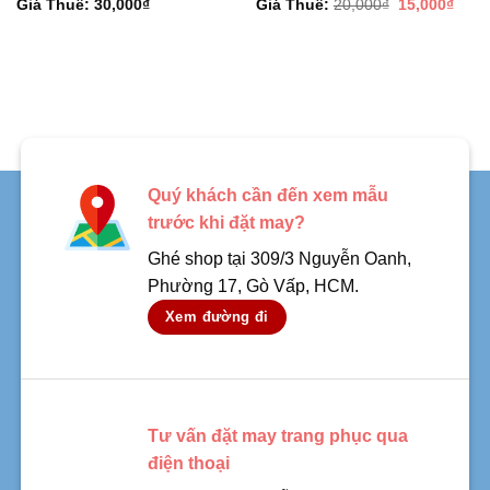
Giá
Giá
Giá Thuê:
30,000
₫
Giá Thuê:
20,000
₫
15,000
₫
gốc
hiện
là:
tại
20,000₫.
là:
15,0
Quý khách cần đến xem mẫu
trước khi đặt may?
Ghé shop tại 309/3 Nguyễn Oanh,
Phường 17, Gò Vấp, HCM.
Xem đường đi
Tư vấn đặt may trang phục qua
điện thoại