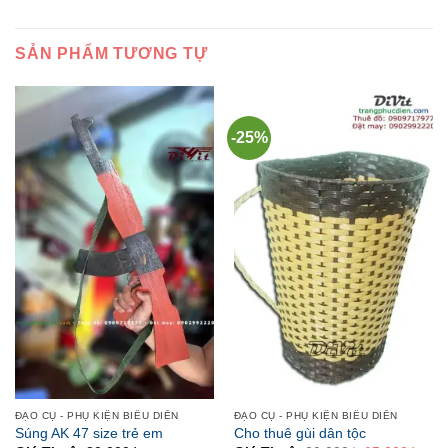
SẢN PHẨM TƯƠNG TỰ
-25%
ĐẠO CỤ - PHỤ KIỆN BIỂU DIỄN
ĐẠO CỤ - PHỤ KIỆN BIỂU DIỄN
Súng AK 47 size trẻ em
Cho thuê gùi dân tộc