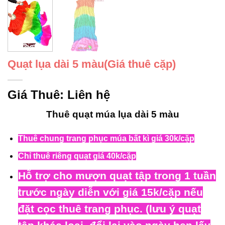
Quạt lụa dài 5 màu(Giá thuê cặp)
Giá Thuê:
Liên hệ
Thuê quạt múa lụa dài 5 màu
Thuê chung trang phục múa bất kì giá 30k/cặp
Chỉ thuê riêng quạt giá 40k/cặp
Hỗ trợ cho mượn quạt tập trong 1 tuần
trước ngày diễn với giá 15k/cặp nếu
đặt cọc thuê trang phục. (lưu ý quạt