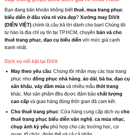
Bạn đang băn khoăn không biết
thuê, mua trang phục
biểu diễn ở đâu vừa rẻ vừa đẹp
?
Xưởng may DiVit
(DIỄN VIỆT)
chính là câu trả lời dành cho bạn! Chúng tôi
tự hào là địa chỉ uy tín tại TP.HCM, chuyên
bán và cho
thuê trang phục, đạo cụ biểu diễn
với mức giá cạnh
tranh nhất.
Dịch vụ nổi bật tại DiVit
May theo yêu cầu
: Chúng tôi nhận may các loại trang
phục như
đồng phục nhà hàng
,
áo dài
,
bà ba
,
đạo cụ
sân khấu
,
váy đầm múa
và nhiều mẫu
thời trang
khác. Mọi sản phẩm đều được đảm bảo
chất lượng
cao cấp
và giao hàng đúng thời gian đã cam kết.
Cho thuê trang phục
: Cửa hàng cung cấp dịch vụ
cho
thuê trang phục biểu diễn văn nghệ
,
ca múa nhạc
,
chụp ảnh kỷ yếu
phù hợp cho các trường học, cơ
quan, tổ chức, đoàn thể và cả cá nhân.