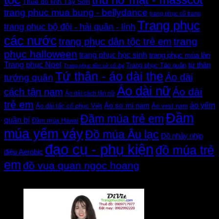
thú hở mặt - masscot
Thuê đồ lính Tây Sơn
trang phuc mua bung - bellydance
trang phục cổ trang
Trang phục
trang phục bộ đội - hải quân - lính
các nước
trang
trang phục dân tộc trẻ em
phục halloween
trang phục học sinh
trang phục múa lân
Trang phục Noel
tứ thân
Trang phục Táo quân
Trang phục tiền sử cổ đại
Tứ thân - áo dài the
Áo dài
tướng quân
Áo dài nữ
Áo dài
cách tân nam
Áo dài cách tân nữ
trẻ em
áo yếm
Áo sơ mi nam
Áo dài tấc cổ phục Việt
Áo vest nam
Đầm
Đầm múa trẻ em
quần bí
Đầm múa Hawai
múa yếm váy
Đồ múa Âu lạc
Đồ nhảy nhịp
đạo cụ - phụ kiện
đồ múa trẻ
điệu Aerobic
em
đồ vua quan ngoc hoang
Đánh giá