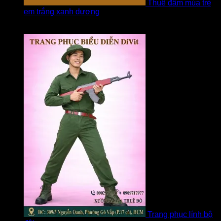
Thuê đầm múa trẻ
em trắng xanh dương
Được xếp hạng
5
5 sao
bởi linh
Trang phục lính bộ