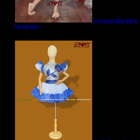
Cho thuê đầm trắng
bé gái mới
Được xếp hạng
5
5 sao
bởi Hương