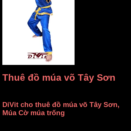
Thuê đồ múa võ Tây Sơn
Giá Thuê:
Liên hệ
DiVit cho thuê đồ múa võ Tây Sơn,
Múa Cờ múa trống
Xưởng may DiVit chuyên may bán và cho thuê đồ múa võ
Tây Sơn, trang phục lính múa trống múa cờ nghĩa sư đồ…