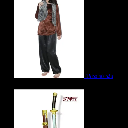
Bà ba nữ nâu
Được xếp hạng
5
5 sao
bởi Mobile Mobi