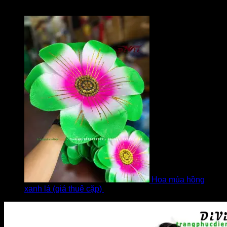
Được xếp hạng
5
5 sao
bởi Diễm
Hoa múa hồng
xanh lá (giá thuê cặp)
bởi Khách