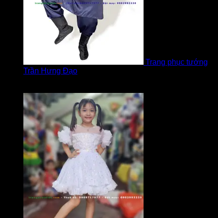
Trang phục tướng
Trần Hưng Đạo
Được xếp hạng
5
5 sao
bởi LOVE Trịnh