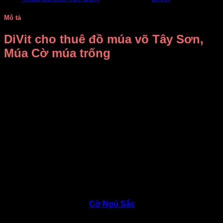
Mô tả
DiVit cho thuê đồ múa võ Tây Sơn,
Múa Cờ múa trống
Xưởng may DiVit chuyên may bán và cho thuê đồ múa võ
Tây Sơn, trang phục lính múa trống múa cờ nghĩa sư đồ…
Chúng tôi xin giới thiệu mẫu trang phục võ cổ trang thời Tây
Sơn màu xanh như ảnh.
Chất liệu vải bằng phi bóng bắt đèn sân khấu, phối xanh
viền vàng phong cách cổ trang của binh lính nhà võ.
Trang phục phù hợp các tiết mục lính Tây Sơn, múa hội, múa
cờ, đánh trống, biểu diễn phụ họa Nghĩa Sư Đồ…
Set một bộ trang phục như ảnh bao gồm áo, quần, dây thắt
lưng, dây buộc đầu.
Đạo cụ múa phù hợp là
Cờ Ngủ Sắc
, kiếm, giáo.. Cho thuê
sẵn giá rẻ kèm trang phục.