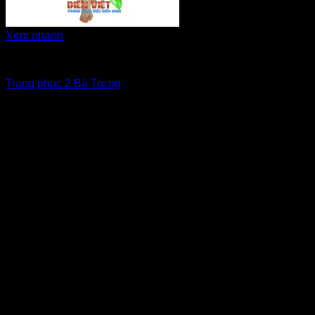
Xem nhanh
Cung đình, cổ trang, tướng quân, Âu Lạc
Trang phục 2 Bà Trưng
Giá Thuê:
Liên hệ