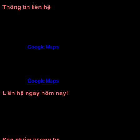
Thông tin liên hệ
Trang phục DiVit Gò Vấp - Tất cả các quận Hồ Chí
Minh
SĐT
: 0902992220 - 0909717977
Địa chỉ
: 309/3 Nguyễn Oanh, P17, Gò Vấp,
TP.HCM
Google Maps
Trang phục DiVit Thủ Đức - Thuận An - Tân Uyên -
Thủ Dầu Một - Bình Dương
SĐT
: 09468 53839
Địa chỉ
: 9D/50 Đường N4, KDC Phú Hồng
Khang, Bình Chuẩn, Thuận An, Bình Dương
Google Maps
Liên hệ ngay hôm nay!
Hãy gọi ngay cho chúng tôi để được
tư vấn miễn phí
và
nhận
báo giá tốt nhất
cho nhu cầu
thuê trang phục biểu
diễn
hoặc
may trang phục theo yêu cầu
của bạn.
Xưởng
may DiVit
luôn sẵn sàng đồng hành cùng bạn trong mọi sự
kiện!
Sản phẩm tương tự