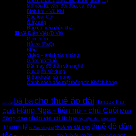
Đạo cụ dân gian(Chèo, cuốc, trống…)
Mũ nón lá, vấn, đội đầu, cài đầu
Binh khí – Vũ Khí
Các loại Cờ
Giày dép
Đạo cụ biểu diễn khác
🏢 Về Diễn Việt (DiVit)
Giới thiệu
Hỗ trợ (FaQ)
Blog
Video – ảnh khách hàng
Giảm giá thuê
Đặt may đồ diễn văn nghệ
Quy định sử dụng
Điều khoản sử dụng
Chính sách bảo mật thông tin Khách hàng
Thẻ sản phẩm
cho thuê áo dài
bà ba
Hanbok Hàn
áo dài
Hằng Nga - tiên nữ - chú Cuội
Quốc
Múa
nhân vật cổ tích
đồng dao
Nhảy hiện đại
Nhật Bình
thuê đồ dân
Thanh lý
thuê áo dài đẹp
thuê áo dài giá rẻ
tộc