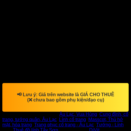
Chúng tôi xin giới thiệu mẫu trang phục võ cổ trang thời Tây
Sơn màu xanh như ảnh.
Chất liệu vải bằng phi bóng bắt đèn sân khấu, phối xanh
viền vàng phong cách cổ trang của binh lính nhà võ.
Trang phục phù hợp các tiết mục lính Tây Sơn, múa hội, múa
cờ, đánh trống, biểu diễn phụ họa Nghĩa Sư Đồ…
Set một bộ trang phục như ảnh bao gồm áo, quần, dây thắt
lưng, dây buộc đầu.
Đạo cụ múa phù hợp là Cờ Ngủ Sắc, kiếm, giáo.. Cho thuê
sẵn giá rẻ kèm trang phục
📢
Lưu ý:
Giá trên website là
GIÁ CHO THUÊ
(❌ chưa bao gồm phụ kiện/đạo cụ)
SKU:
DV12240
Danh mục:
Âu Lạc, Vua Hùng
,
Cung đình, cổ
trang, tướng quân, Âu Lạc
,
Lính cổ trang
,
Masscot, Thú hở
mặt, hóa trang
,
Trang phục cổ trang - Âu Lạc
,
Tướng - Lính
Thẻ:
Thuê đồ lính Tây Sơn
Thương hiệu:
DiVit