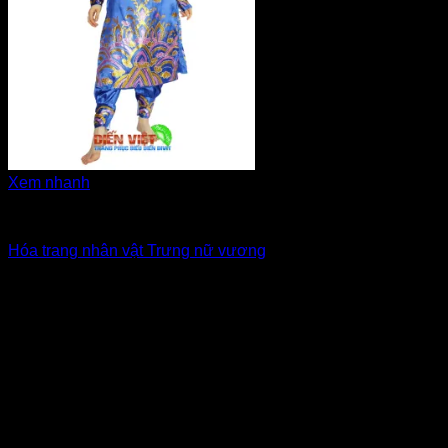
Xem nhanh
Cung đình, cổ trang, tướng quân, Âu Lạc
Hóa trang nhân vật Trưng nữ vương
Giá Thuê:
Liên hệ