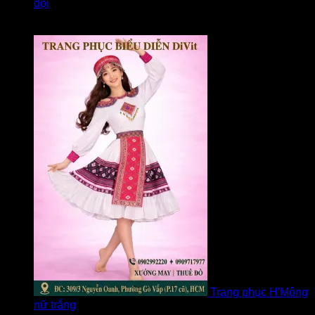
đội
Được xếp hạng
5
5 sao
bởi Loan
Trang phục H'Mông
nữ trắng