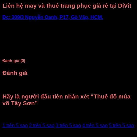
Liên hệ may và thuê trang phục giá rẻ tại DiVit
Đc: 309/3 Nguyễn Oanh, P17, Gò Vấp, HCM.
ĐT thuê đồ: 0909 71 79 77
ĐT đặt may: 0902 992 220
Chúc Quý khách sức khỏe và may mắn.
Đánh giá (0)
Đánh giá
Chưa có đánh giá nào.
Hãy là người đầu tiên nhận xét “Thuê đồ múa
võ Tây Sơn”
Đánh giá của bạn
1 trên 5 sao
2 trên 5 sao
3 trên 5 sao
4 trên 5 sao
5 trên 5 sao
Đánh giá của bạn
*