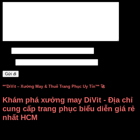
Tên
Email
**'DiVit – Xưởng May & Thuê Trang Phục Uy Tín'** 🚀
Khám phá xưởng may DiVit - Địa chỉ
cung cấp trang phục biểu diễn giá rẻ
nhất HCM
Bạn đang băn khoăn không biết
thuê, mua trang phục biểu
diễn ở đâu vừa rẻ vừa đẹp
?
Xưởng may DiVit (DIỄN