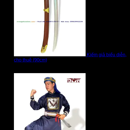
Kiếm giả biểu diễn,
cho thuê (90cm)
Được xếp hạng
5
5 sao
bởi Bi