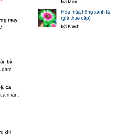
Được xếp
bởi Diễm
hạng
5
5 sao
Hoa múa hồng xanh lá
(giá thuê cặp)
ng may
bởi Khách
M,
ài
,
bà
c đảm
hệ
,
ca
 cá nhân.
ớc khi