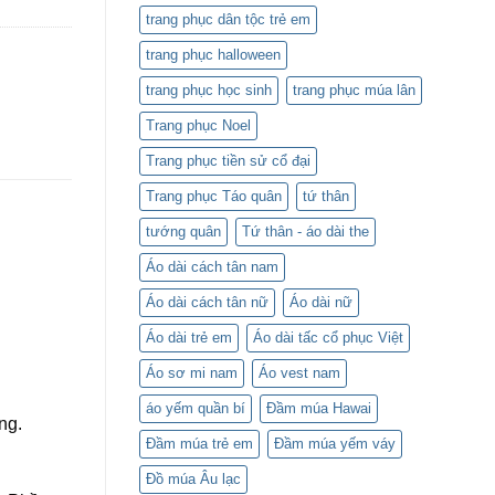
trang phục dân tộc trẻ em
trang phục halloween
trang phục học sinh
trang phục múa lân
Trang phục Noel
Trang phục tiền sử cổ đại
Trang phục Táo quân
tứ thân
tướng quân
Tứ thân - áo dài the
Áo dài cách tân nam
Áo dài cách tân nữ
Áo dài nữ
Áo dài trẻ em
Áo dài tấc cổ phục Việt
Áo sơ mi nam
Áo vest nam
áo yếm quần bí
Đầm múa Hawai
ng.
Đầm múa trẻ em
Đầm múa yếm váy
Đồ múa Âu lạc