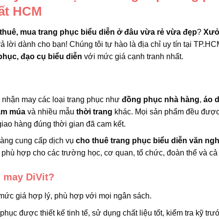
hất HCM
thuê, mua trang phục biểu diễn ở đâu vừa rẻ vừa đẹp
?
Xưở
rả lời dành cho bạn! Chúng tôi tự hào là địa chỉ uy tín tại TP.HC
phục, đạo cụ biểu diễn
với mức giá cạnh tranh nhất.
i nhận may các loại trang phục như
đồng phục nhà hàng
,
áo d
ầm múa
và nhiều mẫu
thời trang
khác. Mọi sản phẩm đều đượ
iao hàng đúng thời gian đã cam kết.
hàng cung cấp dịch vụ
cho thuê trang phục biểu diễn văn ng
phù hợp cho các trường học, cơ quan, tổ chức, đoàn thể và cả
 may DiVit?
mức giá hợp lý, phù hợp với mọi ngân sách.
 phục được thiết kế tinh tế, sử dụng chất liệu tốt, kiểm tra kỹ trư