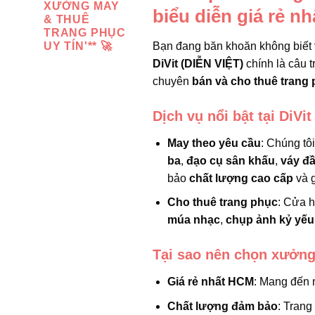
XƯỞNG MAY
biểu diễn giá rẻ n
& THUÊ
TRANG PHỤC
Bạn đang băn khoăn không biết
UY TÍN'** 🚀
DiVit (DIỄN VIỆT)
chính là câu t
chuyên
bán và cho thuê trang 
Dịch vụ nổi bật tại DiVit
May theo yêu cầu
: Chúng tô
ba
,
đạo cụ sân khấu
,
váy đ
bảo
chất lượng cao cấp
và g
Cho thuê trang phục
: Cửa 
múa nhạc
,
chụp ảnh kỷ yếu
Tại sao nên chọn xưởng
Giá rẻ nhất HCM
: Mang đến 
Chất lượng đảm bảo
: Trang