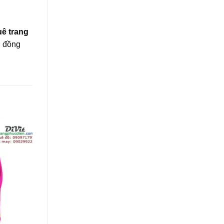
uê trang
g đồng