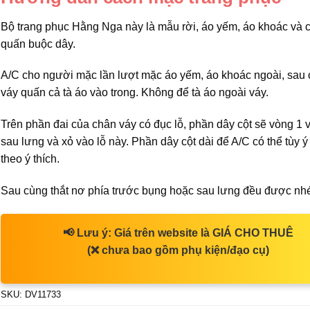
Bộ trang phục Hằng Nga này là mẫu rời, áo yếm, áo khoác và 
quấn buộc dây.
A/C cho người mặc lần lượt mặc áo yếm, áo khoác ngoài, sau 
váy quấn cả tà áo vào trong. Không để tà áo ngoài váy.
Trên phần đai của chân váy có đục lỗ, phần dây cột sẽ vòng 1 
sau lưng và xỏ vào lỗ này. Phần dây cột dài để A/C có thể tùy 
theo ý thích.
Sau cùng thắt nơ phía trước bụng hoặc sau lưng đều được nh
📢
Lưu ý:
Giá trên website là
GIÁ CHO THUÊ
(❌ chưa bao gồm phụ kiện/đạo cụ)
SKU:
DV11733