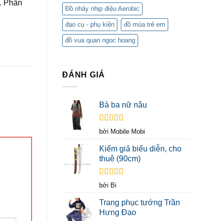
y. Phần
Đồ nhảy nhịp điệu Aerobic
đạo cụ - phụ kiện
đồ múa trẻ em
đồ vua quan ngoc hoang
ĐÁNH GIÁ
Bà ba nữ nâu
Được xếp
bởi Mobile Mobi
hạng
5
5 sao
Kiếm giả biểu diễn, cho
thuê (90cm)
Được xếp
bởi Bi
hạng
5
5 sao
Trang phục tướng Trần
Hưng Đạo