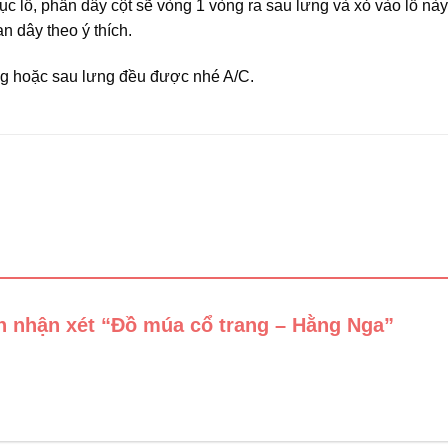
ục lỗ, phần dây cột sẽ vòng 1 vòng ra sau lưng và xỏ vào lỗ nà
an dây theo ý thích.
ng hoặc sau lưng đều được nhé A/C.
ên nhận xét “Đồ múa cổ trang – Hằng Nga”