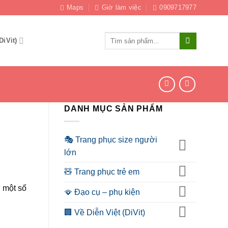
Maps
Giờ làm việc
0909717977
Tìm
DiVit)
kiếm:
DANH MỤC SẢN PHẨM
🎭 Trang phục size người
lớn
🧸 Trang phục trẻ em
 một số
🪭 Đạo cụ – phụ kiện
🏢 Về Diễn Việt (DiVit)