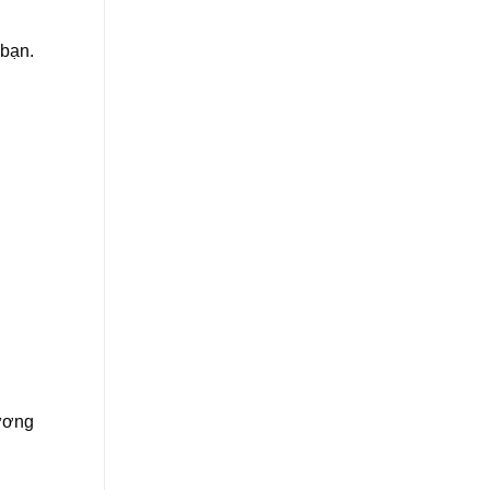
 bạn.
ương