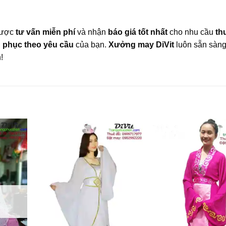
 được
tư vấn miễn phí
và nhận
báo giá tốt nhất
cho nhu cầu
th
 phục theo yêu cầu
của bạn.
Xưởng may DiVit
luôn sẵn sàn
!