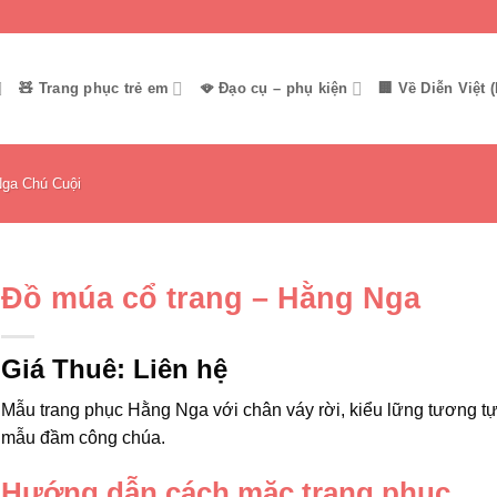
🧸 Trang phục trẻ em
🪭 Đạo cụ – phụ kiện
🏢 Về Diễn Việt (
ga Chú Cuội
Đồ múa cổ trang – Hằng Nga
Giá Thuê:
Liên hệ
Mẫu trang phục Hằng Nga với chân váy rời, kiểu lững tương tự
mẫu đầm công chúa.
Hướng dẫn cách mặc trang phục