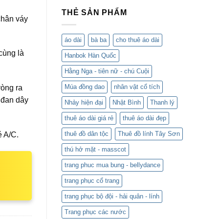
THẺ SẢN PHẨM
chân váy
áo dài
bà ba
cho thuê áo dài
cùng là
Hanbok Hàn Quốc
Hằng Nga - tiên nữ - chú Cuội
Múa đồng dao
nhân vật cổ tích
vòng ra
ý đan dây
Nhảy hiện đại
Nhật Bình
Thanh lý
thuê áo dài giá rẻ
thuê áo dài đẹp
thuê đồ dân tộc
Thuê đồ lính Tây Sơn
é A/C.
thú hở mặt - masscot
trang phuc mua bung - bellydance
trang phục cổ trang
trang phục bộ đội - hải quân - lính
Trang phục các nước