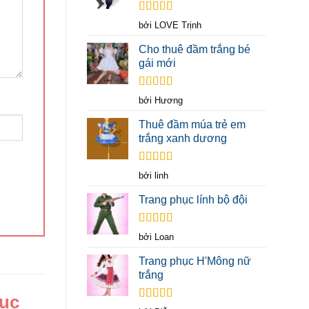
Được xếp
bởi LOVE Trịnh
hạng
5
5 sao
Cho thuê đầm trắng bé
gái mới
Được xếp
bởi Hương
hạng
5
5 sao
Thuê đầm múa trẻ em
trắng xanh dương
Được xếp
bởi linh
hạng
5
5 sao
Trang phục lính bộ đội
Được xếp
bởi Loan
hạng
5
5 sao
Trang phục H'Mông nữ
trắng
hục