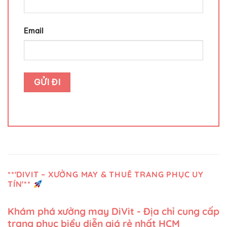
Email
**'DIVIT – XƯỞNG MAY & THUÊ TRANG PHỤC UY
TÍN'**
Khám phá xưởng may DiVit - Địa chỉ cung cấp
trang phục biểu diễn giá rẻ nhất HCM