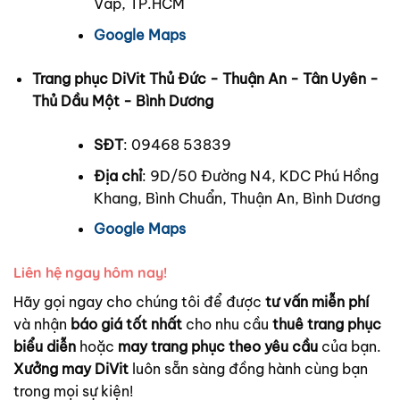
Vấp, TP.HCM
Google Maps
Trang phục DiVit Thủ Đức - Thuận An - Tân Uyên -
Thủ Dầu Một - Bình Dương
SĐT
: 09468 53839
Địa chỉ
: 9D/50 Đường N4, KDC Phú Hồng
Khang, Bình Chuẩn, Thuận An, Bình Dương
Google Maps
Liên hệ ngay hôm nay!
Hãy gọi ngay cho chúng tôi để được
tư vấn miễn phí
và nhận
báo giá tốt nhất
cho nhu cầu
thuê trang phục
biểu diễn
hoặc
may trang phục theo yêu cầu
của bạn.
Xưởng may DiVit
luôn sẵn sàng đồng hành cùng bạn
trong mọi sự kiện!