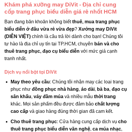
Khám phá xưởng may DiVit - Địa chỉ cung
cấp trang phục biểu diễn giá rẻ nhất HCM
Bạn đang băn khoăn không biết
thuê, mua trang phục
biểu diễn ở đâu vừa rẻ vừa đẹp
?
Xưởng may DiVit
(DIỄN VIỆT)
chính là câu trả lời dành cho bạn! Chúng tôi
tự hào là địa chỉ uy tín tại TP.HCM, chuyên
bán và cho
thuê trang phục, đạo cụ biểu diễn
với mức giá cạnh
tranh nhất.
Dịch vụ nổi bật tại DiVit
May theo yêu cầu
: Chúng tôi nhận may các loại trang
phục như
đồng phục nhà hàng
,
áo dài
,
bà ba
,
đạo cụ
sân khấu
,
váy đầm múa
và nhiều mẫu
thời trang
khác. Mọi sản phẩm đều được đảm bảo
chất lượng
cao cấp
và giao hàng đúng thời gian đã cam kết.
Cho thuê trang phục
: Cửa hàng cung cấp dịch vụ
cho
thuê trang phục biểu diễn văn nghệ
,
ca múa nhạc
,