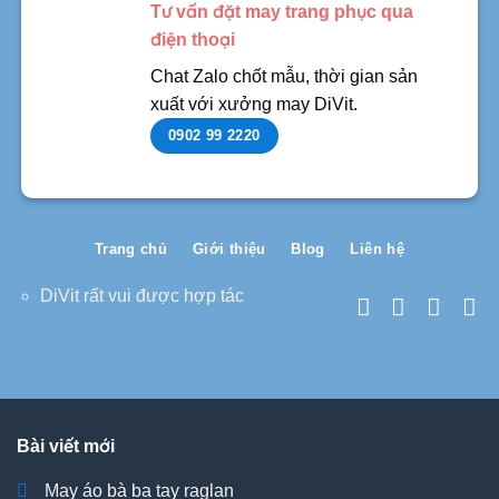
Tư vấn đặt may trang phục qua
điện thoại
Chat Zalo chốt mẫu, thời gian sản
xuất với xưởng may DiVit.
0902 99 2220
Trang chủ
Giới thiệu
Blog
Liên hệ
DiVit rất vui được hợp tác
Bài viết mới
May áo bà ba tay raglan