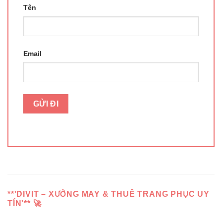
Tên
Email
**'DIVIT – XƯỞNG MAY & THUÊ TRANG PHỤC UY
TÍN'** 🚀