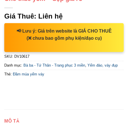
Giá Thuê:
Liên hệ
📢
Lưu ý:
Giá trên website là
GIÁ CHO THUÊ
(❌ chưa bao gồm phụ kiện/đạo cụ)
SKU:
DV10617
Danh mục:
Bà ba - Tứ Thân - Trang phục 3 miền
,
Yếm đào, váy đụp
Thẻ:
Đầm múa yếm váy
MÔ TẢ