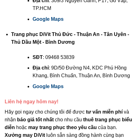
Địa chỉ
: 309/3 Nguyễn Oanh, P17, Gò Vấp,
TP.HCM
Google Maps
Trang phục DiVit Thủ Đức - Thuận An - Tân Uyên -
Thủ Dầu Một - Bình Dương
SĐT
: 09468 53839
Địa chỉ
: 9D/50 Đường N4, KDC Phú Hồng
Khang, Bình Chuẩn, Thuận An, Bình Dương
Google Maps
Liên hệ ngay hôm nay!
Hãy gọi ngay cho chúng tôi để được
tư vấn miễn phí
và
nhận
báo giá tốt nhất
cho nhu cầu
thuê trang phục biểu
diễn
hoặc
may trang phục theo yêu cầu
của bạn.
Xưởng may DiVit
luôn sẵn sàng đồng hành cùng bạn