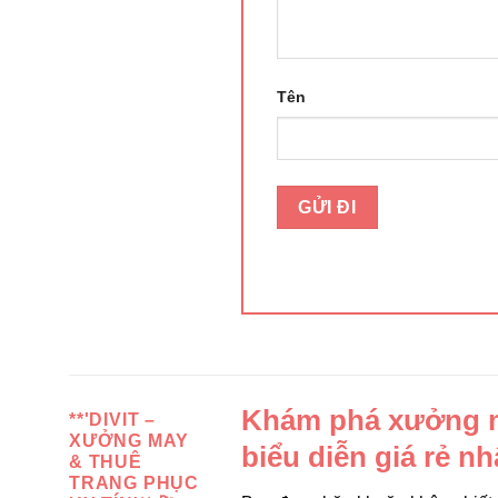
Tên
Khám phá xưởng ma
**'DIVIT –
XƯỞNG MAY
biểu diễn giá rẻ n
& THUÊ
TRANG PHỤC