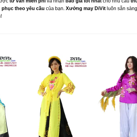
 được
tư vấn miễn phí
và nhận
báo giá tốt nhất
cho nhu cầu
th
 phục theo yêu cầu
của bạn.
Xưởng may DiVit
luôn sẵn sàn
!