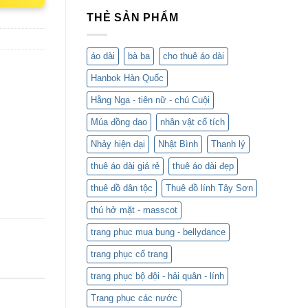
THẺ SẢN PHẨM
áo dài
bà ba
cho thuê áo dài
Hanbok Hàn Quốc
Hằng Nga - tiên nữ - chú Cuội
Múa đồng dao
nhân vật cổ tích
Nhảy hiện đại
Nhật Bình
Thanh lý
thuê áo dài giá rẻ
thuê áo dài đẹp
thuê đồ dân tộc
Thuê đồ lính Tây Sơn
thú hở mặt - masscot
trang phuc mua bung - bellydance
trang phục cổ trang
trang phục bộ đội - hải quân - lính
Trang phục các nước