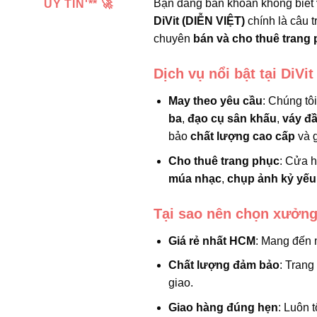
Bạn đang băn khoăn không biết
UY TÍN'** 🚀
DiVit (DIỄN VIỆT)
chính là câu t
chuyên
bán và cho thuê trang 
Dịch vụ nổi bật tại DiVit
May theo yêu cầu
: Chúng tô
ba
,
đạo cụ sân khấu
,
váy đ
bảo
chất lượng cao cấp
và g
Cho thuê trang phục
: Cửa 
múa nhạc
,
chụp ảnh kỷ yếu
Tại sao nên chọn xưởng
Giá rẻ nhất HCM
: Mang đến 
Chất lượng đảm bảo
: Trang
giao.
Giao hàng đúng hẹn
: Luôn 