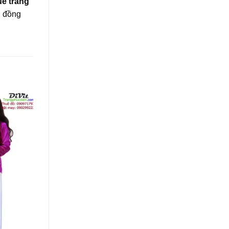
uê trang
g đồng