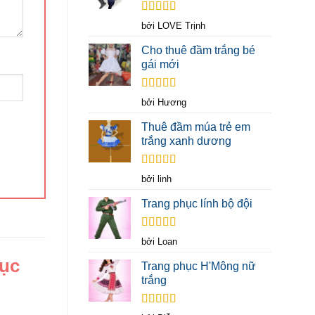
Được xếp
bởi LOVE Trịnh
hạng
5
5 sao
Cho thuê đầm trắng bé
gái mới
Được xếp
bởi Hương
hạng
5
5 sao
Thuê đầm múa trẻ em
trắng xanh dương
Được xếp
bởi linh
hạng
5
5 sao
Trang phục lính bộ đội
Được xếp
bởi Loan
hạng
5
5 sao
hục
Trang phục H'Mông nữ
trắng