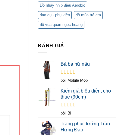
Đồ nhảy nhịp điệu Aerobic
đạo cụ - phụ kiện
đồ múa trẻ em
đồ vua quan ngoc hoang
ĐÁNH GIÁ
Bà ba nữ nâu
Được xếp
bởi Mobile Mobi
hạng
5
5 sao
Kiếm giả biểu diễn, cho
thuê (90cm)
Được xếp
bởi Bi
hạng
5
5 sao
Trang phục tướng Trần
Hưng Đạo