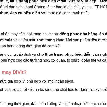
thuê, mua trang phục biểu diễn ở đâu vừa rẻ vừa đẹp
?
Xưở
rả lời dành cho bạn! Chúng tôi tự hào là địa chỉ uy tín tại TP.HC
phục, đạo cụ biểu diễn
với mức giá cạnh tranh nhất.
i nhận may các loại trang phục như
đồng phục nhà hàng
,
áo d
ầm múa
và nhiều mẫu
thời trang
khác. Mọi sản phẩm đều đượ
iao hàng đúng thời gian đã cam kết.
hàng cung cấp dịch vụ
cho thuê trang phục biểu diễn văn ng
phù hợp cho các trường học, cơ quan, tổ chức, đoàn thể và cả
 may DiVit?
mức giá hợp lý, phù hợp với mọi ngân sách.
 phục được thiết kế tinh tế, sử dụng chất liệu tốt, kiểm tra kỹ trư
tôn trọng thời gian, đảm bảo không làm gián đoạn kế hoạch của