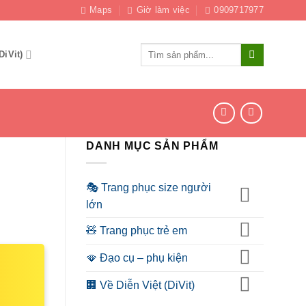
Maps
Giờ làm việc
0909717977
Tìm
DiVit)
kiếm:
DANH MỤC SẢN PHẨM
🎭 Trang phục size người
lớn
🧸 Trang phục trẻ em
🪭 Đạo cụ – phụ kiện
🏢 Về Diễn Việt (DiVit)