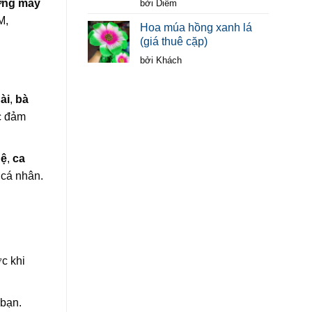
Được xếp
ng may
bởi Diễm
hạng
5
5 sao
M,
Hoa múa hồng xanh lá
(giá thuê cặp)
bởi Khách
ài
,
bà
c đảm
hệ
,
ca
 cá nhân.
ớc khi
 bạn.