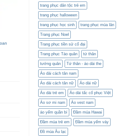
trang phục dân tộc trẻ em
trang phục halloween
trang phục học sinh
trang phục múa lân
Trang phục Noel
voan
Trang phục tiền sử cổ đại
Trang phục Táo quân
tứ thân
tướng quân
Tứ thân - áo dài the
Áo dài cách tân nam
Áo dài cách tân nữ
Áo dài nữ
Áo dài trẻ em
Áo dài tấc cổ phục Việt
Áo sơ mi nam
Áo vest nam
áo yếm quần bí
Đầm múa Hawai
Đầm múa trẻ em
Đầm múa yếm váy
Đồ múa Âu lạc