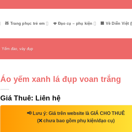
🧸 Trang phục trẻ em
🪭 Đạo cụ – phụ kiện
🏢 Về Diễn Việt (
Yếm đào, váy đụp
Áo yếm xanh lá đụp voan trắng
Giá Thuê:
Liên hệ
📢
Lưu ý:
Giá trên website là
GIÁ CHO THUÊ
(❌ chưa bao gồm phụ kiện/đạo cụ)