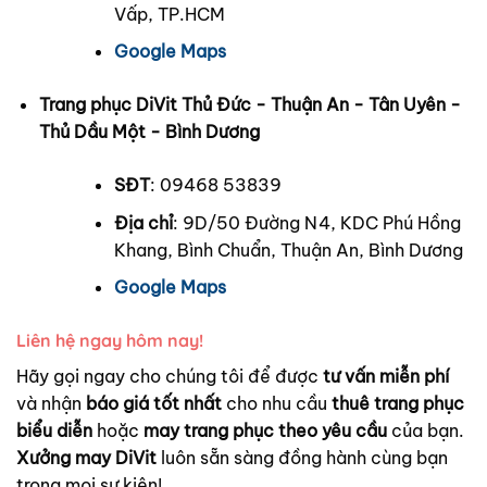
Vấp, TP.HCM
Google Maps
Trang phục DiVit Thủ Đức - Thuận An - Tân Uyên -
Thủ Dầu Một - Bình Dương
SĐT
: 09468 53839
Địa chỉ
: 9D/50 Đường N4, KDC Phú Hồng
Khang, Bình Chuẩn, Thuận An, Bình Dương
Google Maps
Liên hệ ngay hôm nay!
Hãy gọi ngay cho chúng tôi để được
tư vấn miễn phí
và nhận
báo giá tốt nhất
cho nhu cầu
thuê trang phục
biểu diễn
hoặc
may trang phục theo yêu cầu
của bạn.
Xưởng may DiVit
luôn sẵn sàng đồng hành cùng bạn
trong mọi sự kiện!