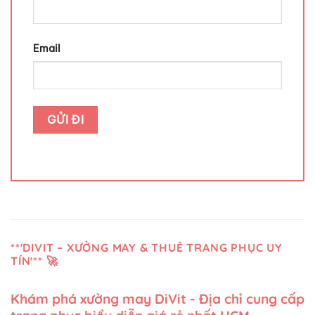
Email
**'DIVIT – XƯỞNG MAY & THUÊ TRANG PHỤC UY
TÍN'** 🚀
Khám phá xưởng may DiVit - Địa chỉ cung cấp