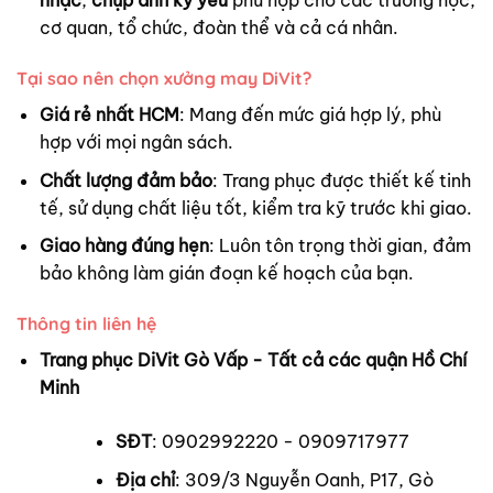
nhạc
,
chụp ảnh kỷ yếu
phù hợp cho các trường học,
cơ quan, tổ chức, đoàn thể và cả cá nhân.
Tại sao nên chọn xưởng may DiVit?
Giá rẻ nhất HCM
: Mang đến mức giá hợp lý, phù
hợp với mọi ngân sách.
Chất lượng đảm bảo
: Trang phục được thiết kế tinh
tế, sử dụng chất liệu tốt, kiểm tra kỹ trước khi giao.
Giao hàng đúng hẹn
: Luôn tôn trọng thời gian, đảm
bảo không làm gián đoạn kế hoạch của bạn.
Thông tin liên hệ
Trang phục DiVit Gò Vấp - Tất cả các quận Hồ Chí
Minh
SĐT
: 0902992220 - 0909717977
Địa chỉ
: 309/3 Nguyễn Oanh, P17, Gò