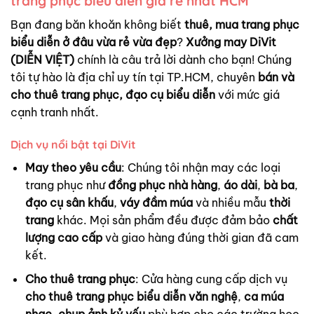
trang phục biểu diễn giá rẻ nhất HCM
Bạn đang băn khoăn không biết
thuê, mua trang phục
biểu diễn ở đâu vừa rẻ vừa đẹp
?
Xưởng may DiVit
(DIỄN VIỆT)
chính là câu trả lời dành cho bạn! Chúng
tôi tự hào là địa chỉ uy tín tại TP.HCM, chuyên
bán và
cho thuê trang phục, đạo cụ biểu diễn
với mức giá
cạnh tranh nhất.
Dịch vụ nổi bật tại DiVit
May theo yêu cầu
: Chúng tôi nhận may các loại
trang phục như
đồng phục nhà hàng
,
áo dài
,
bà ba
,
đạo cụ sân khấu
,
váy đầm múa
và nhiều mẫu
thời
trang
khác. Mọi sản phẩm đều được đảm bảo
chất
lượng cao cấp
và giao hàng đúng thời gian đã cam
kết.
Cho thuê trang phục
: Cửa hàng cung cấp dịch vụ
cho thuê trang phục biểu diễn văn nghệ
,
ca múa