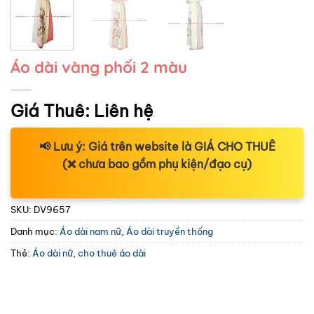
Áo dài vàng phối 2 màu
Giá Thuê:
Liên hệ
📢
Lưu ý:
Giá trên website là
GIÁ CHO THUÊ
(❌ chưa bao gồm phụ kiện/đạo cụ)
SKU:
DV9657
Danh mục:
Áo dài nam nữ
,
Áo dài truyền thống
Thẻ:
Áo dài nữ
,
cho thuê áo dài