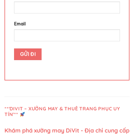
Email
**'DIVIT – XƯỞNG MAY & THUÊ TRANG PHỤC UY
TÍN'**
Khám phá xưởng may DiVit - Địa chỉ cung cấp