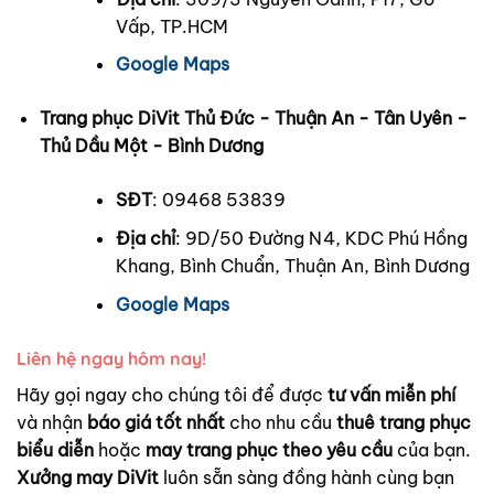
Vấp, TP.HCM
Google Maps
Trang phục DiVit Thủ Đức - Thuận An - Tân Uyên -
Thủ Dầu Một - Bình Dương
SĐT
: 09468 53839
Địa chỉ
: 9D/50 Đường N4, KDC Phú Hồng
Khang, Bình Chuẩn, Thuận An, Bình Dương
Google Maps
Liên hệ ngay hôm nay!
Hãy gọi ngay cho chúng tôi để được
tư vấn miễn phí
và nhận
báo giá tốt nhất
cho nhu cầu
thuê trang phục
biểu diễn
hoặc
may trang phục theo yêu cầu
của bạn.
Xưởng may DiVit
luôn sẵn sàng đồng hành cùng bạn