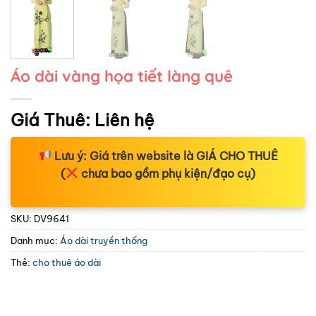
Áo dài vàng họa tiết làng quê
Giá Thuê:
Liên hệ
Lưu ý:
Giá trên website là
GIÁ CHO THUÊ
(
chưa bao gồm phụ kiện/đạo cụ)
SKU:
DV9641
Danh mục:
Áo dài truyền thống
Thẻ:
cho thuê áo dài