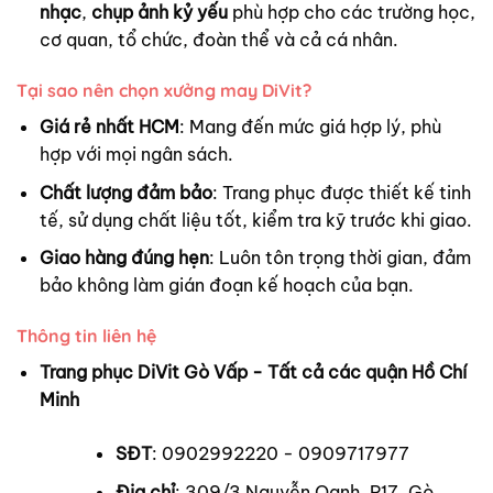
nhạc
,
chụp ảnh kỷ yếu
phù hợp cho các trường học,
cơ quan, tổ chức, đoàn thể và cả cá nhân.
Tại sao nên chọn xưởng may DiVit?
Giá rẻ nhất HCM
: Mang đến mức giá hợp lý, phù
hợp với mọi ngân sách.
Chất lượng đảm bảo
: Trang phục được thiết kế tinh
tế, sử dụng chất liệu tốt, kiểm tra kỹ trước khi giao.
Giao hàng đúng hẹn
: Luôn tôn trọng thời gian, đảm
bảo không làm gián đoạn kế hoạch của bạn.
Thông tin liên hệ
Trang phục DiVit Gò Vấp - Tất cả các quận Hồ Chí
Minh
SĐT
: 0902992220 - 0909717977
Địa chỉ
: 309/3 Nguyễn Oanh, P17, Gò