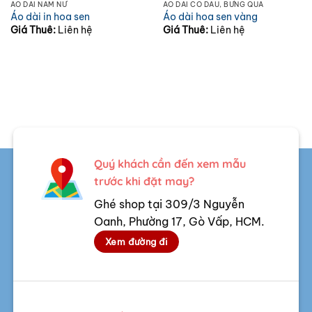
ÁO DÀI NAM NỮ
ÁO DÀI CÔ DÂU, BƯNG QUẢ
Áo dài in hoa sen
Áo dài hoa sen vàng
Giá Thuê:
Liên hệ
Giá Thuê:
Liên hệ
Quý khách cần đến xem mẫu
trước khi đặt may?
Ghé shop tại 309/3 Nguyễn
Oanh, Phường 17, Gò Vấp, HCM.
Xem đường đi