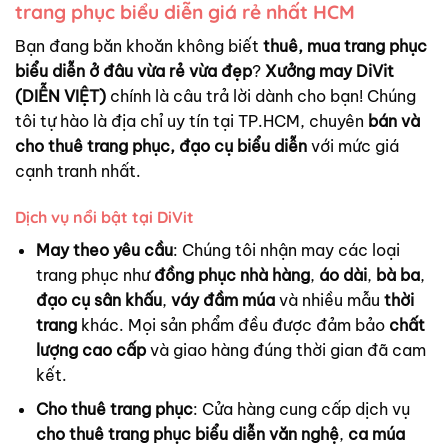
trang phục biểu diễn giá rẻ nhất HCM
Bạn đang băn khoăn không biết
thuê, mua trang phục
biểu diễn ở đâu vừa rẻ vừa đẹp
?
Xưởng may DiVit
(DIỄN VIỆT)
chính là câu trả lời dành cho bạn! Chúng
tôi tự hào là địa chỉ uy tín tại TP.HCM, chuyên
bán và
cho thuê trang phục, đạo cụ biểu diễn
với mức giá
cạnh tranh nhất.
Dịch vụ nổi bật tại DiVit
May theo yêu cầu
: Chúng tôi nhận may các loại
trang phục như
đồng phục nhà hàng
,
áo dài
,
bà ba
,
đạo cụ sân khấu
,
váy đầm múa
và nhiều mẫu
thời
trang
khác. Mọi sản phẩm đều được đảm bảo
chất
lượng cao cấp
và giao hàng đúng thời gian đã cam
kết.
Cho thuê trang phục
: Cửa hàng cung cấp dịch vụ
cho thuê trang phục biểu diễn văn nghệ
,
ca múa