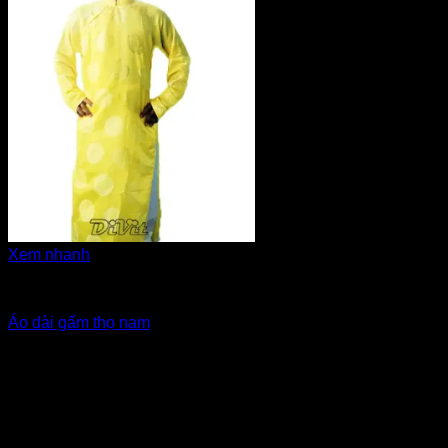
Xem nhanh
Áo dài cô dâu, bưng quả
Áo dài gấm thọ nam
Giá Thuê:
Liên hệ