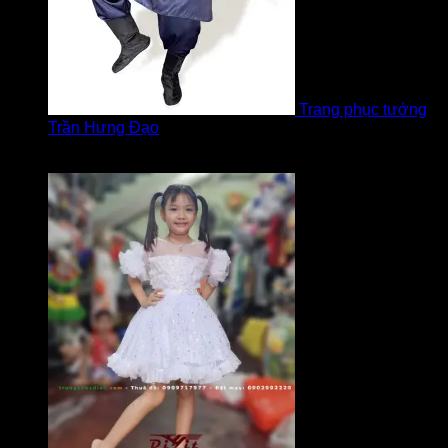
Trang phục tướng
Trần Hưng Đạo
Được xếp hạng
5
5 sao
bởi LOVE Trịnh