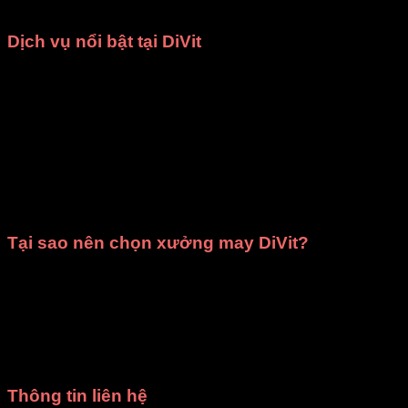
phục, đạo cụ biểu diễn
với mức giá cạnh tranh nhất.
Dịch vụ nổi bật tại DiVit
May theo yêu cầu
: Chúng tôi nhận may các loại trang
phục như
đồng phục nhà hàng
,
áo dài
,
bà ba
,
đạo
cụ sân khấu
,
váy đầm múa
và nhiều mẫu
thời trang
khác. Mọi sản phẩm đều được đảm bảo
chất lượng
cao cấp
và giao hàng đúng thời gian đã cam kết.
Cho thuê trang phục
: Cửa hàng cung cấp dịch vụ
cho thuê trang phục biểu diễn văn nghệ
,
ca múa
nhạc
,
chụp ảnh kỷ yếu
phù hợp cho các trường học,
cơ quan, tổ chức, đoàn thể và cả cá nhân.
Tại sao nên chọn xưởng may DiVit?
Giá rẻ nhất HCM
: Mang đến mức giá hợp lý, phù hợp
với mọi ngân sách.
Chất lượng đảm bảo
: Trang phục được thiết kế tinh
tế, sử dụng chất liệu tốt, kiểm tra kỹ trước khi giao.
Giao hàng đúng hẹn
: Luôn tôn trọng thời gian, đảm
bảo không làm gián đoạn kế hoạch của bạn.
Thông tin liên hệ