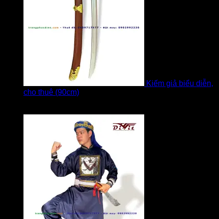
Kiếm giả biểu diễn,
cho thuê (90cm)
Được xếp hạng
5
5 sao
bởi Bi