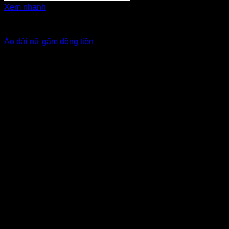
Xem nhanh
Áo dài cô dâu, bưng quả
Áo dài nữ gấm đồng tiền
Giá Thuê:
Liên hệ