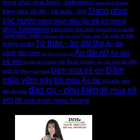
trang phuc mua bung - bellydance
trang phục cổ trang
Trang phục
trang phục bộ đội - hải quân - lính
các nước
trang
trang phục dân tộc trẻ em
phục halloween
trang phục học sinh
trang phục múa lân
Trang phục Noel
tứ thân
Trang phục Táo quân
Trang phục tiền sử cổ đại
Tứ thân - áo dài the
Áo dài
tướng quân
Áo dài nữ
Áo dài
cách tân nam
Áo dài cách tân nữ
trẻ em
áo yếm
Áo sơ mi nam
Áo dài tấc cổ phục Việt
Áo vest nam
Đầm
Đầm múa trẻ em
quần bí
Đầm múa Hawai
múa yếm váy
Đồ múa Âu lạc
Đồ nhảy nhịp
đạo cụ - phụ kiện
đồ múa trẻ
điệu Aerobic
em
đồ vua quan ngoc hoang
Đánh giá