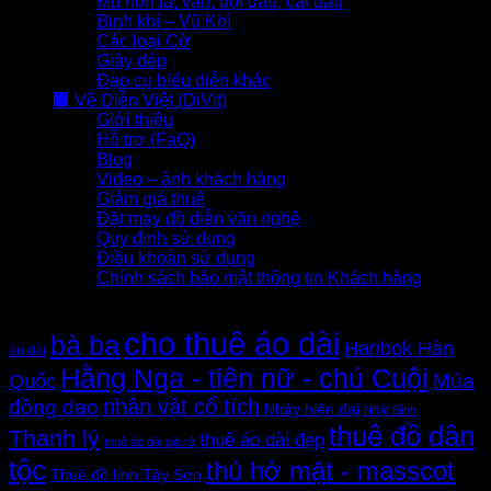
Mũ nón lá, vấn, đội đầu, cài đầu
Binh khí – Vũ Khí
Các loại Cờ
Giày dép
Đạo cụ biểu diễn khác
🏢 Về Diễn Việt (DiVit)
Giới thiệu
Hỗ trợ (FaQ)
Blog
Video – ảnh khách hàng
Giảm giá thuê
Đặt may đồ diễn văn nghệ
Quy định sử dụng
Điều khoản sử dụng
Chính sách bảo mật thông tin Khách hàng
Thẻ sản phẩm
cho thuê áo dài
bà ba
Hanbok Hàn
áo dài
Hằng Nga - tiên nữ - chú Cuội
Quốc
Múa
nhân vật cổ tích
đồng dao
Nhảy hiện đại
Nhật Bình
thuê đồ dân
Thanh lý
thuê áo dài đẹp
thuê áo dài giá rẻ
tộc
thú hở mặt - masscot
Thuê đồ lính Tây Sơn