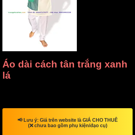
Áo dài cách tân trắng xanh
lá
Giá Thuê:
Liên hệ
Áo dài cách tân trắng xanh lá
📢
Lưu ý:
Giá trên website là
GIÁ CHO THUÊ
(❌ chưa bao gồm phụ kiện/đạo cụ)