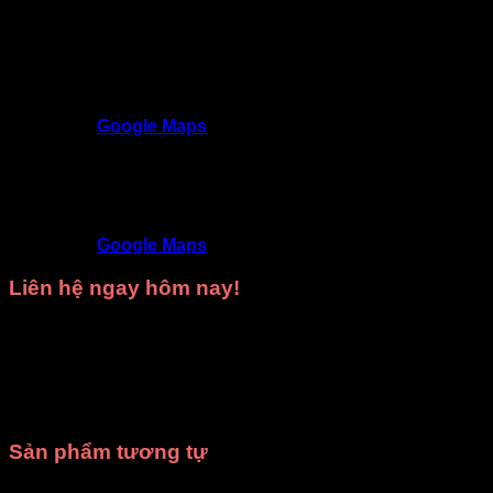
Trang phục DiVit Gò Vấp - Tất cả các quận Hồ Chí
Minh
SĐT
: 0902992220 - 0909717977
Địa chỉ
: 309/3 Nguyễn Oanh, P17, Gò Vấp,
TP.HCM
Google Maps
Trang phục DiVit Thủ Đức - Thuận An - Tân Uyên -
Thủ Dầu Một - Bình Dương
SĐT
: 09468 53839
Địa chỉ
: 9D/50 Đường N4, KDC Phú Hồng
Khang, Bình Chuẩn, Thuận An, Bình Dương
Google Maps
Liên hệ ngay hôm nay!
Hãy gọi ngay cho chúng tôi để được
tư vấn miễn phí
và
nhận
báo giá tốt nhất
cho nhu cầu
thuê trang phục biểu
diễn
hoặc
may trang phục theo yêu cầu
của bạn.
Xưởng
may DiVit
luôn sẵn sàng đồng hành cùng bạn trong mọi sự
kiện!
Sản phẩm tương tự