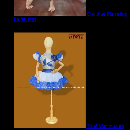
Cho thuê đầm trắng
bé gái mới
Được xếp hạng
5
5 sao
bởi Hương
Thuê đầm múa trẻ