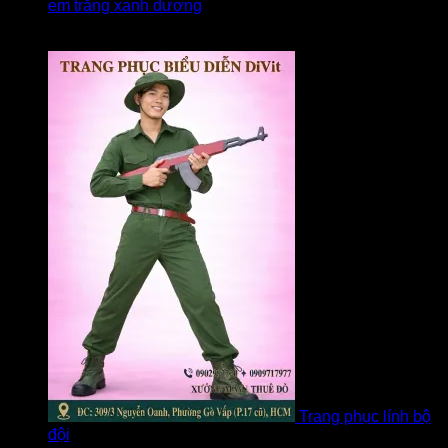
em trắng xanh dương
Được xếp hạng
5
5 sao
bởi linh
Trang phục lính bộ
đội