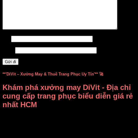
Tên
Email
**'DiVit – Xưởng May & Thuê Trang Phục Uy Tín'** 🚀
Khám phá xưởng may DiVit - Địa chỉ
cung cấp trang phục biểu diễn giá rẻ
nhất HCM
Bạn đang băn khoăn không biết
thuê, mua trang phục biểu
diễn ở đâu vừa rẻ vừa đẹp
?
Xưởng may DiVit (DIỄN
VIỆT)
chính là câu trả lời dành cho bạn! Chúng tôi tự hào là
địa chỉ uy tín tại TP.HCM, chuyên
bán và cho thuê trang