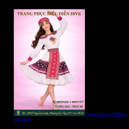
Được xếp hạng
5
5 sao
bởi Loan
Trang phục H'Mông
nữ trắng
Được xếp hạng
5
5 sao