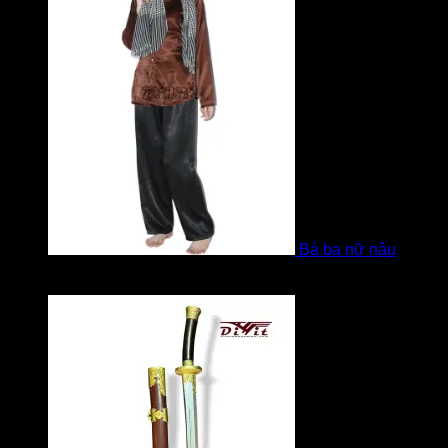
Bà ba nữ nâu
Được xếp hạng
5
5 sao
bởi Mobile Mobi