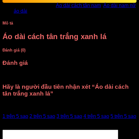
SKU:
14839
Danh mục:
Áo dài cách tân nam
,
Áo dài nam nữ
Thẻ:
áo dài
Mô tả
Áo dài cách tân trắng xanh lá
Đánh giá (0)
Đánh giá
Chưa có đánh giá nào.
Hãy là người đầu tiên nhận xét “Áo dài cách
tân trắng xanh lá”
Đánh giá của bạn
1 trên 5 sao
2 trên 5 sao
3 trên 5 sao
4 trên 5 sao
5 trên 5 sao
Đánh giá của bạn
*