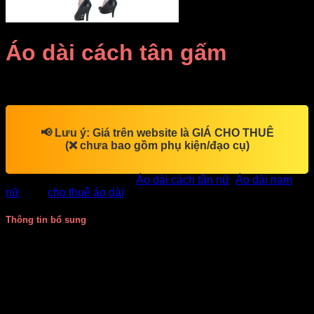
Áo dài cách tân gấm
Giá Thuê:
Liên hệ
📢
Lưu ý:
Giá trên website là
GIÁ CHO THUÊ
(❌ chưa bao gồm phụ kiện/đạo cụ)
SKU:
DV7702
Danh mục:
Áo dài cách tân nữ
,
Áo dài nam
nữ
Thẻ:
cho thuê áo dài
Thông tin bổ sung
Giá thuê
90.000
Màu sắc
Xanh dương