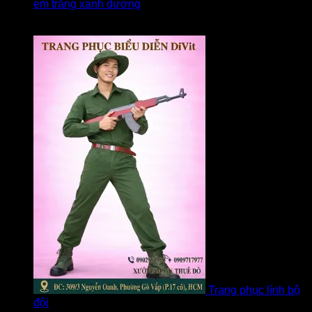
em trắng xanh dương
Được xếp hạng
5
5 sao
bởi linh
Trang phục lính bộ
đội