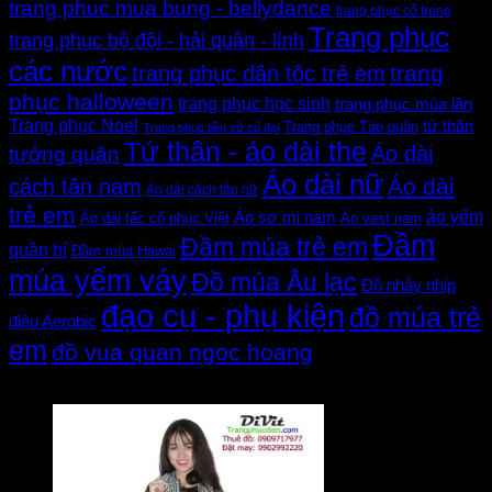
trang phuc mua bung - bellydance
trang phục cổ trang
Trang phục
trang phục bộ đội - hải quân - lính
các nước
trang
trang phục dân tộc trẻ em
phục halloween
trang phục học sinh
trang phục múa lân
Trang phục Noel
tứ thân
Trang phục Táo quân
Trang phục tiền sử cổ đại
Tứ thân - áo dài the
Áo dài
tướng quân
Áo dài nữ
Áo dài
cách tân nam
Áo dài cách tân nữ
trẻ em
áo yếm
Áo sơ mi nam
Áo dài tấc cổ phục Việt
Áo vest nam
Đầm
Đầm múa trẻ em
quần bí
Đầm múa Hawai
múa yếm váy
Đồ múa Âu lạc
Đồ nhảy nhịp
đạo cụ - phụ kiện
đồ múa trẻ
điệu Aerobic
em
đồ vua quan ngoc hoang
Đánh giá