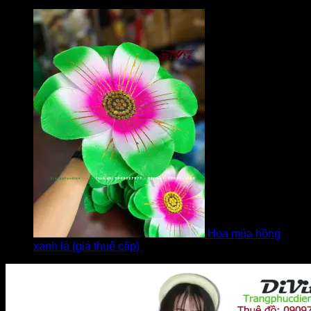
bởi Diễm
Hoa múa hồng
xanh lá (giá thuê cặp)
bởi Khách