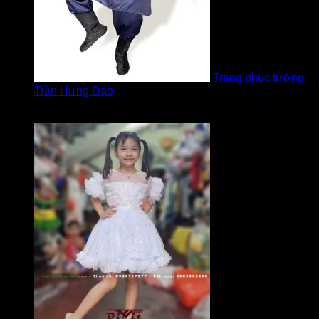
Trang phục tướng
Trần Hưng Đạo
Được xếp hạng
5
5 sao
bởi LOVE Trịnh