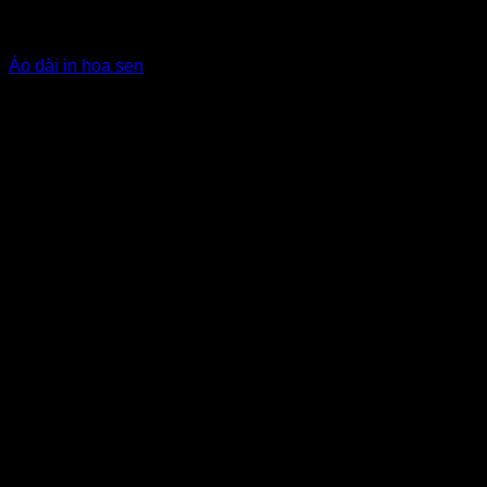
Áo dài nam nữ
Áo dài in hoa sen
Giá Thuê:
Liên hệ