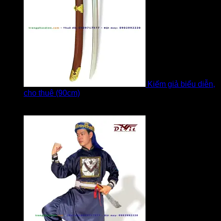
Kiếm giả biểu diễn,
cho thuê (90cm)
Được xếp hạng
5
5 sao
bởi Bi