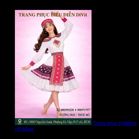
Được xếp hạng
5
5 sao
bởi Loan
Trang phục H'Mông
nữ trắng
Được xếp hạng
5
5 sao