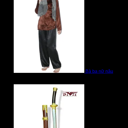
Bà ba nữ nâu
Được xếp hạng
5
5 sao
bởi Mobile Mobi