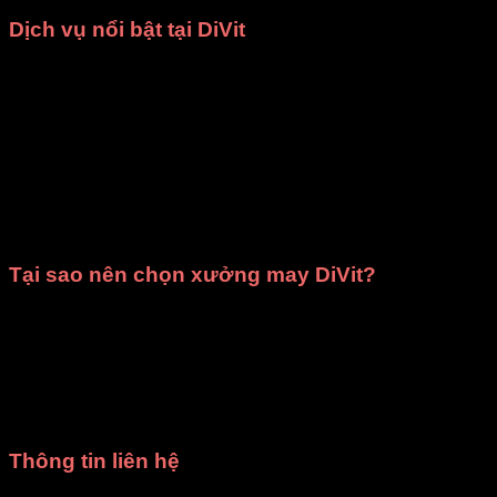
Dịch vụ nổi bật tại DiVit
May theo yêu cầu
: Chúng tôi nhận may các loại trang
phục như
đồng phục nhà hàng
,
áo dài
,
bà ba
,
đạo
cụ sân khấu
,
váy đầm múa
và nhiều mẫu
thời trang
khác. Mọi sản phẩm đều được đảm bảo
chất lượng
cao cấp
và giao hàng đúng thời gian đã cam kết.
Cho thuê trang phục
: Cửa hàng cung cấp dịch vụ
cho thuê trang phục biểu diễn văn nghệ
,
ca múa
nhạc
,
chụp ảnh kỷ yếu
phù hợp cho các trường học,
cơ quan, tổ chức, đoàn thể và cả cá nhân.
Tại sao nên chọn xưởng may DiVit?
Giá rẻ nhất HCM
: Mang đến mức giá hợp lý, phù hợp
với mọi ngân sách.
Chất lượng đảm bảo
: Trang phục được thiết kế tinh
tế, sử dụng chất liệu tốt, kiểm tra kỹ trước khi giao.
Giao hàng đúng hẹn
: Luôn tôn trọng thời gian, đảm
bảo không làm gián đoạn kế hoạch của bạn.
Thông tin liên hệ