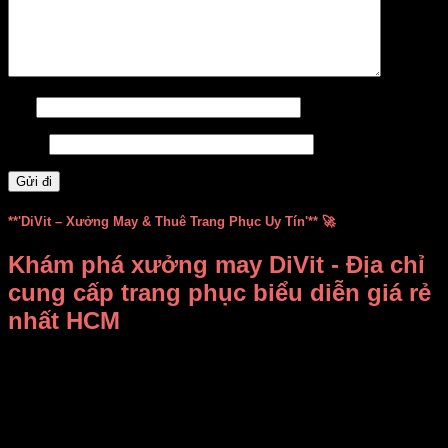
Tên
Email
**'DiVit – Xưởng May & Thuê Trang Phục Uy Tín'** 🚀
Khám phá xưởng may DiVit - Địa chỉ
cung cấp trang phục biểu diễn giá rẻ
nhất HCM
Bạn đang băn khoăn không biết
thuê, mua trang phục biểu
diễn ở đâu vừa rẻ vừa đẹp
?
Xưởng may DiVit (DIỄN
VIỆT)
chính là câu trả lời dành cho bạn! Chúng tôi tự hào là
địa chỉ uy tín tại TP.HCM, chuyên
bán và cho thuê trang
phục, đạo cụ biểu diễn
với mức giá cạnh tranh nhất.