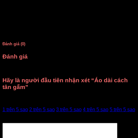
Size
S, M , L, XL
Số lượng mỗi mẫu
12 bộ cùng mẫu
Đánh giá (0)
Đánh giá
Chưa có đánh giá nào.
Hãy là người đầu tiên nhận xét “Áo dài cách
tân gấm”
Đánh giá của bạn
1 trên 5 sao
2 trên 5 sao
3 trên 5 sao
4 trên 5 sao
5 trên 5 sao
Đánh giá của bạn
*