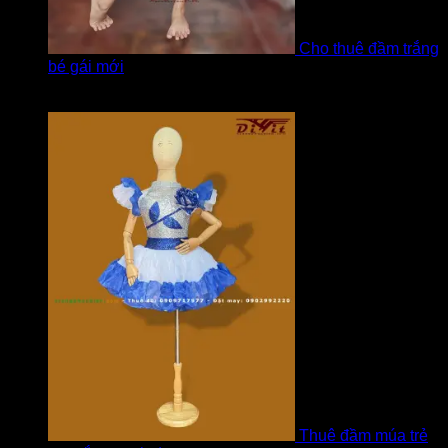
Cho thuê đầm trắng
bé gái mới
Được xếp hạng
5
5 sao
bởi Hương
Thuê đầm múa trẻ