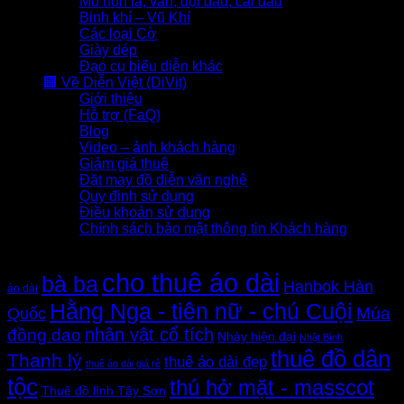
Mũ nón lá, vấn, đội đầu, cài đầu
Binh khí – Vũ Khí
Các loại Cờ
Giày dép
Đạo cụ biểu diễn khác
🏢 Về Diễn Việt (DiVit)
Giới thiệu
Hỗ trợ (FaQ)
Blog
Video – ảnh khách hàng
Giảm giá thuê
Đặt may đồ diễn văn nghệ
Quy định sử dụng
Điều khoản sử dụng
Chính sách bảo mật thông tin Khách hàng
Thẻ sản phẩm
cho thuê áo dài
bà ba
Hanbok Hàn
áo dài
Hằng Nga - tiên nữ - chú Cuội
Quốc
Múa
nhân vật cổ tích
đồng dao
Nhảy hiện đại
Nhật Bình
thuê đồ dân
Thanh lý
thuê áo dài đẹp
thuê áo dài giá rẻ
tộc
thú hở mặt - masscot
Thuê đồ lính Tây Sơn