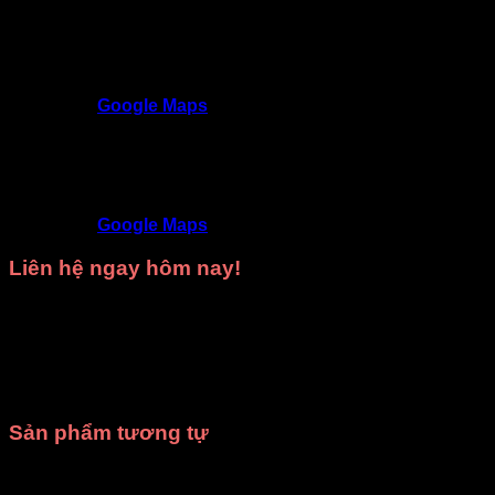
Trang phục DiVit Gò Vấp - Tất cả các quận Hồ Chí
Minh
SĐT
: 0902992220 - 0909717977
Địa chỉ
: 309/3 Nguyễn Oanh, P17, Gò Vấp,
TP.HCM
Google Maps
Trang phục DiVit Thủ Đức - Thuận An - Tân Uyên -
Thủ Dầu Một - Bình Dương
SĐT
: 09468 53839
Địa chỉ
: 9D/50 Đường N4, KDC Phú Hồng
Khang, Bình Chuẩn, Thuận An, Bình Dương
Google Maps
Liên hệ ngay hôm nay!
Hãy gọi ngay cho chúng tôi để được
tư vấn miễn phí
và
nhận
báo giá tốt nhất
cho nhu cầu
thuê trang phục biểu
diễn
hoặc
may trang phục theo yêu cầu
của bạn.
Xưởng
may DiVit
luôn sẵn sàng đồng hành cùng bạn trong mọi sự
kiện!
Sản phẩm tương tự