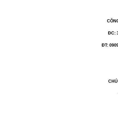
CÔNG
ĐC: 
ĐT: 0909
CHÚ