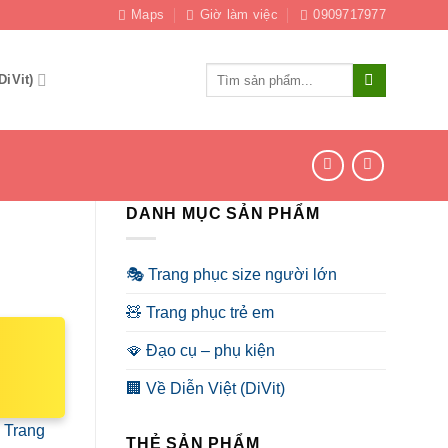
Maps
Giờ làm việc
0909717977
Tìm
DiVit)
kiếm:
DANH MỤC SẢN PHẨM
🎭 Trang phục size người lớn
🧸 Trang phục trẻ em
🪭 Đạo cụ – phụ kiện
🏢 Về Diễn Việt (DiVit)
:
Trang
THẺ SẢN PHẨM