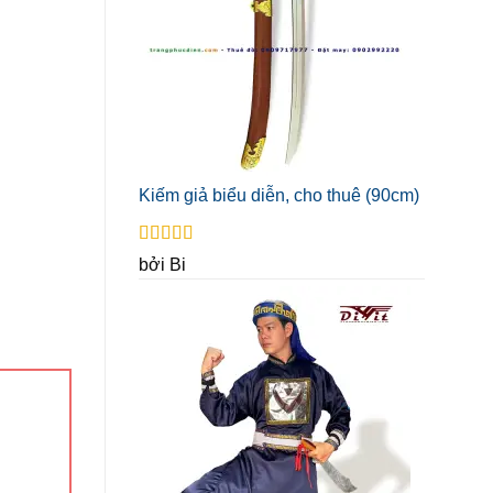
Kiếm giả biểu diễn, cho thuê (90cm)
Được xếp
bởi Bi
hạng
5
5 sao