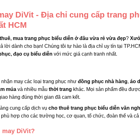
y DiVit - Địa chỉ cung cấp trang p
hất HCM
thuê, mua trang phục biểu diễn ở đâu vừa rẻ vừa đẹp
?
Xưở
rả lời dành cho bạn! Chúng tôi tự hào là địa chỉ uy tín tại TP.HC
phục, đạo cụ biểu diễn
với mức giá cạnh tranh nhất.
i nhận may các loại trang phục như
đồng phục nhà hàng
,
áo d
ầm múa
và nhiều mẫu
thời trang
khác. Mọi sản phẩm đều đượ
iao hàng đúng thời gian đã cam kết.
hàng cung cấp dịch vụ
cho thuê trang phục biểu diễn văn ng
phù hợp cho các trường học, cơ quan, tổ chức, đoàn thể và cả
 may DiVit?