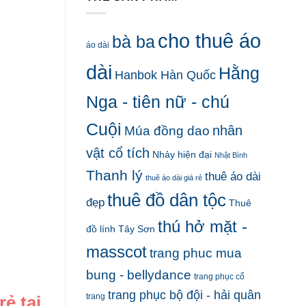
cho thuê áo
bà ba
áo dài
dài
Hằng
Hanbok Hàn Quốc
Nga - tiên nữ - chú
Cuội
nhân
Múa đồng dao
vật cổ tích
Nhảy hiện đại
Nhật Bình
Thanh lý
thuê áo dài
thuê áo dài giá rẻ
thuê đồ dân tộc
đẹp
Thuê
thú hở mặt -
đồ lính Tây Sơn
masscot
trang phuc mua
bung - bellydance
trang phục cổ
trang phục bộ đội - hải quân
trang
ẻ tại