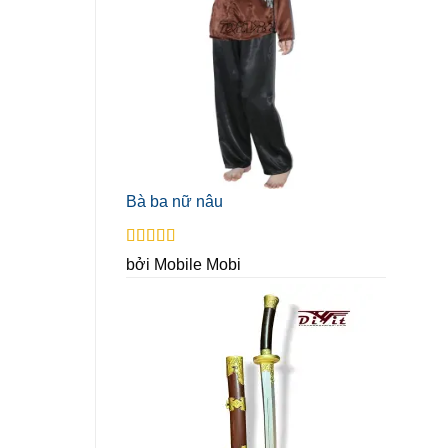
Bà ba nữ nâu
Được xếp
bởi Mobile Mobi
hạng
5
5 sao