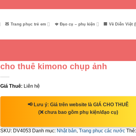
🧸 Trang phục trẻ em
🪭 Đạo cụ – phụ kiện
🏢 Về Diễn Việt (
cho thuê kimono chụp ảnh
Giá Thuê:
Liên hệ
📢
Lưu ý:
Giá trên website là
GIÁ CHO THUÊ
(❌ chưa bao gồm phụ kiện/đạo cụ)
SKU:
DV4053
Danh mục:
Nhật bản
,
Trang phục các nước
Thẻ