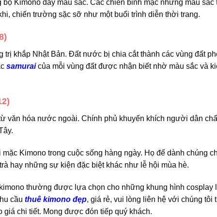
bộ Kimono đầy màu sắc. Các chiến binh mặc những màu sắc
khi, chiến trường sặc sỡ như một buổi trình diễn thời trang.
8)
rị khắp Nhật Bản. Đất nước bị chia cắt thành các vùng đất ph
ác
samurai
của mỗi vùng đất được nhận biết nhờ màu sắc và k
12)
 văn hóa nước ngoài. Chính phủ khuyến khích người dân ch
Tây.
 mặc Kimono trong cuộc sống hàng ngày. Họ để dành chúng c
trà hay những sự kiện đặc biệt khác như lễ hội mùa hè.
kimono thường được lựa chọn cho những khung hình cosplay 
nhu cầu
thuê kimono đẹp
, giá rẻ, vui lòng liên hệ với chúng tôi 
 giá chi tiết. Mong được đón tiếp quý khách.