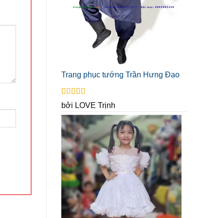
Trang phục tướng Trần Hưng Đạo
Được xếp
bởi LOVE Trịnh
hạng
5
5 sao